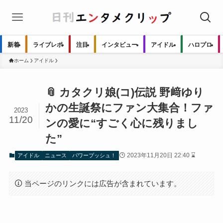
新着
ライブレポ
注目
インタビュー
アイドル
ハロプロ
ホーム
アイドル
📎 カタクリ娘(コ)伝説 野﨑ゆり
かの生誕祭にファン大集合！ファ
2023
11/20
ンの愛に“すごく心に残りまし
た”
2023年11月20日 22:40 ⌛
アイドル
ニュース
パワープッシュ！
当ページのリンクには広告が含まれています。