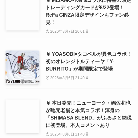
📎 MISAMO×ReFaコラボに待望の限定
トレーディングカードが8/22登場！
ReFa GINZA限定デザインもファン必
見！
2026年8月7日 20:01 ⌛
📎 YOASOBI×タコベルが異色コラボ！
初のオレンジトルティーヤ「Y-
BURRITO」が期間限定で登場
2026年8月6日 21:40 ⌛
📎 本日発売！ニューヨーク・嶋佐和也
が地元老舗と本気コラボ！渾身の
「SHIMASA BLEND」がふるさと納税
に初登場、本人コメントあり
2026年8月6日 21:40 ⌛