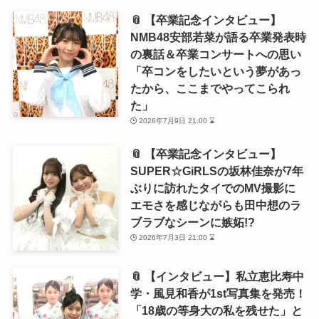
📎 【卒業記念インタビュー】
NMB48安部若菜が語る卒業発表時
の裏話＆卒業コンサートへの思い
「卒コンをしたいという夢があっ
たから、ここまでやってこられ
た」
2026年7月9日 21:00 ⌛
📎 【卒業記念インタビュー】
SUPER☆GiRLSの坂林佳奈が7年
ぶりに訪れたタイでのMV撮影に
エモさを感じながらも田中想のラ
ブラブなシーンに嫉妬!?
2026年7月3日 21:00 ⌛
📎 【インタビュー】私立恵比寿中
学・風見和香が1st写真集を発売！
「18歳の等身大の私を残せた」と