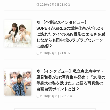
2026年7月9日 21:00 ⌛
📎 【卒業記念インタビュー】
SUPER☆GiRLSの坂林佳奈が7年ぶり
に訪れたタイでのMV撮影にエモさを感
じながらも田中想のラブラブなシーン
に嫉妬!?
2026年7月3日 21:00 ⌛
📎 【インタビュー】私立恵比寿中学・
風見和香が1st写真集を発売！「18歳の
等身大の私を残せた」と語る写真集の
自画自賛ポイントとは？
2026年6月21日 21:00 ⌛