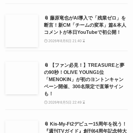
📎 藤原竜也がAI導入で「残業ゼロ」を
断言！新CM「チームの変革」篇&本人
コメントが本日YouTubeで初公開！
2026年8月6日 21:40 ⌛
📎 【ファン必見！】TREASUREと夢
の90秒！OLIVE YOUNG1位
「MENOKIN」が初のヨントンキャン
ペーン開催、300名限定で直筆サイン
も！
2026年8月5日 22:49 ⌛
📎 Kis-My-Ft2デビュー15周年を祝う！
『週刊TVガイド』創刊64周年記念特大