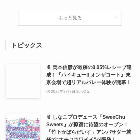
もっと見る
トピックス
📎 岡本信彦が奇跡の0.05%レシーブ達
成！『ハイキュー!! オンザコート』東
京会場で超リアルバレー体験が開幕！
2026年8月7日 20:02 ⌛
📎 しなこプロデュース「SweeChu
Sweets」が原宿に待望のオープン！
「竹下☆ぱらだいす」アンバサダー就
任で“オモロカワイイ”が爆発！