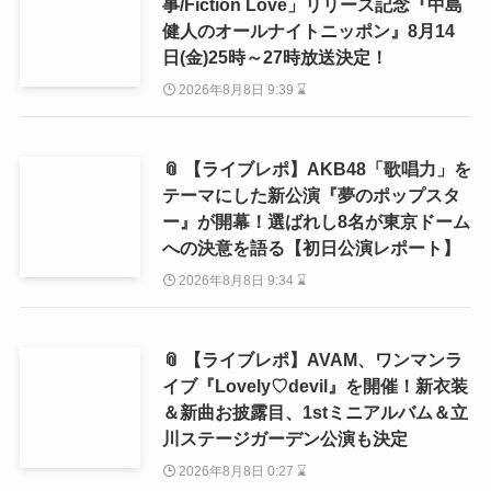
事/Fiction Love」リリース記念『中島
健人のオールナイトニッポン』8月14
日(金)25時～27時放送決定！
2026年8月8日 9:39 ⌛
📎 【ライブレポ】AKB48「歌唱力」を
テーマにした新公演『夢のポップスタ
ー』が開幕！選ばれし8名が東京ドーム
への決意を語る【初日公演レポート】
2026年8月8日 9:34 ⌛
📎 【ライブレポ】AVAM、ワンマンラ
イブ『Lovely♡devil』を開催！新衣装
＆新曲お披露目、1stミニアルバム＆立
川ステージガーデン公演も決定
2026年8月8日 0:27 ⌛