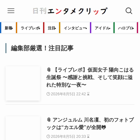
新着
ライブレポ
注目
インタビュー
アイドル
ハロプロ
編集部厳選！注目記事
📎 【ライブレポ】仮面女子 陽向こはる
生誕祭 〜感謝と挑戦、そして笑顔に溢
れた特別な一夜〜
2026年8月5日 22:42 ⌛
📎 アンジュルム 川名凜、初のフォトブ
ックは“カエル愛”が全開🐸
2026年8月5日 20:33 ⌛