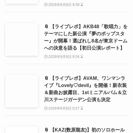
2026年8月8日 9:39 ⌛
📎 【ライブレポ】AKB48「歌唱力」を
テーマにした新公演『夢のポップスタ
ー』が開幕！選ばれし8名が東京ドーム
への決意を語る【初日公演レポート】
2026年8月8日 9:34 ⌛
📎 【ライブレポ】AVAM、ワンマンラ
イブ『Lovely♡devil』を開催！新衣装
＆新曲お披露目、1stミニアルバム＆立
川ステージガーデン公演も決定
2026年8月8日 0:27 ⌛
📎 【KAZ(数原龍友)】初のソロホール