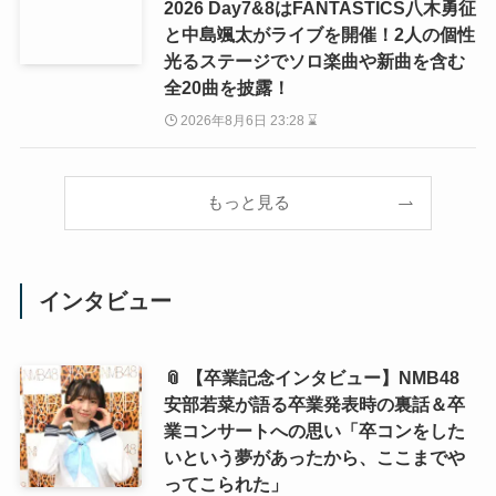
2026 Day7&8はFANTASTICS八木勇征
と中島颯太がライブを開催！2人の個性
光るステージでソロ楽曲や新曲を含む
全20曲を披露！
2026年8月6日 23:28 ⌛
もっと見る
インタビュー
📎 【卒業記念インタビュー】NMB48
安部若菜が語る卒業発表時の裏話＆卒
業コンサートへの思い「卒コンをした
いという夢があったから、ここまでや
ってこられた」