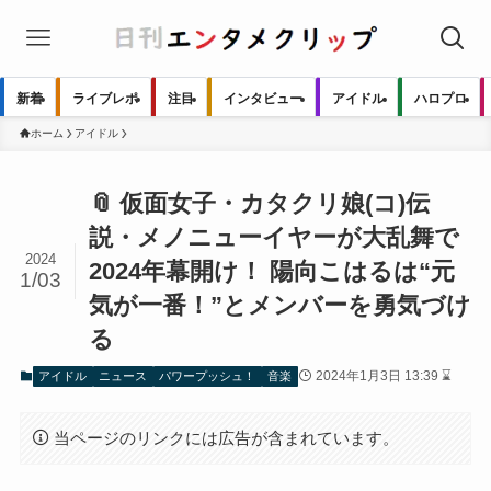
新着
ライブレポ
注目
インタビュー
アイドル
ハロプロ
ホーム
アイドル
📎 仮面女子・カタクリ娘(コ)伝
説・メノニューイヤーが大乱舞で
2024
2024年幕開け！ 陽向こはるは“元
1/03
気が一番！”とメンバーを勇気づけ
る
2024年1月3日 13:39 ⌛
アイドル
ニュース
パワープッシュ！
音楽
当ページのリンクには広告が含まれています。