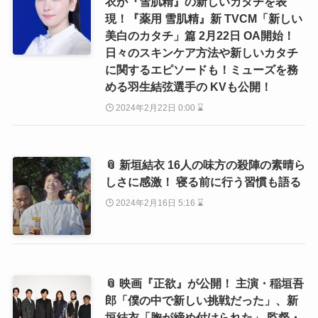
衣が『雪肌精』の新しいカタチを表
現！『薬用 雪肌精』新 TVCM「新しい
美白のカタチ」篇 2月22日 OA開始！
日々のスキンケア方法や新しいカタチ
に関するエピソードも！ミューズを務
める羽生結弦選手の KVも公開！
2024年2月22日 0:00 ⌛
📎 新垣結衣 16人の味方の殺陣の素晴ら
しさに感激！ 寝る前に行う習慣も語る
2024年2月16日 5:16 ⌛
📎 映画『正欲』が公開！ 主演・稲垣吾
郎「僕の中で新しい挑戦だった」、新
垣結衣「胸が締め付けられた」 監督・