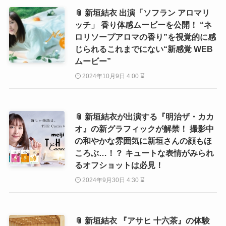
📎 新垣結衣 出演「ソフラン アロマリ
ッチ」 香り体感ムービーを公開！ “ネ
ロリソープアロマの香り”を視覚的に感
じられるこれまでにない“新感覚 WEB
ムービー”
2024年10月9日 4:00 ⌛
📎 新垣結衣が出演する『明治ザ・カカ
オ』の新グラフィックが解禁！ 撮影中
の和やかな雰囲気に新垣さんの顔もほ
ころぶ…！？ キュートな表情がみられ
るオフショットは必見！
2024年9月30日 4:30 ⌛
📎 新垣結衣 『アサヒ 十六茶』の体験