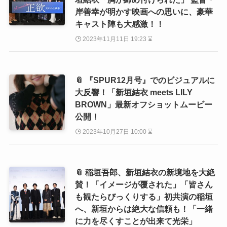
岸善幸が明かす映画への思いに、豪華
キャスト陣も大感激！！
2023年11月11日 19:23 ⌛
📎 『SPUR12月号』でのビジュアルに
大反響！「新垣結衣 meets LILY
BROWN」最新オフショットムービー
公開！
2023年10月27日 10:00 ⌛
📎 稲垣吾郎、新垣結衣の新境地を大絶
賛！「イメージが覆された」「皆さん
も観たらびっくりする」初共演の稲垣
へ、新垣からは絶大な信頼も！「一緒
に力を尽くすことが出来て光栄」