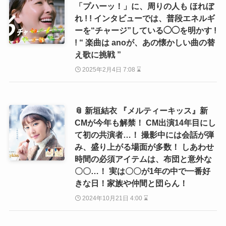
「プハーッ！」に、周りの人も ほれぼ
れ ! ! インタビューでは、普段エネルギ
ーを“チャージ”している◯◯を明かす !
! “ 楽曲は anoが、あの懐かしい曲の替
え歌に挑戦 ”
2025年2月4日 7:08 ⌛
📎 新垣結衣 『メルティーキッス』新
CMが今年も解禁！ CM出演14年目にし
て初の共演者…！ 撮影中には会話が弾
み、盛り上がる場面が多数！ しあわせ
時間の必須アイテムは、布団と意外な
〇〇…！ 実は〇〇が1年の中で一番好
きな日！家族や仲間と団らん！
2024年10月21日 4:00 ⌛