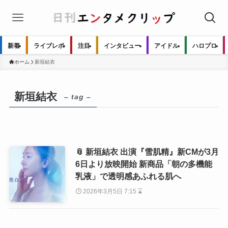
新着
ライブレポ
注目
インタビュー
アイドル
ハロプロ
ホーム
新垣結衣
新垣結衣
– tag –
📎 新垣結衣 出演『雪肌精』新CMが3月
6日より放映開始 新商品「朝の多機能
乳液」で透明感あふれる肌へ
2026年3月5日 7:15 ⌛