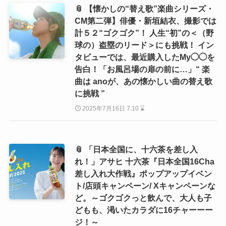
📎 【懐かしの“替え歌”楽曲シリーズ・
CM第二弾】俳優・新垣結衣、撮影では
計５２“ゴクゴク”！ 人生“初”の＜（野
球の）盗塁のリード＞にも挑戦！ イン
タビューでは、最近購入したMy◯◯を
告白！「お風呂場の扉の前に…」“ 楽
曲は anoが、あの懐かしい曲の替え歌
に挑戦 ”
2025年7月16日 7:10 ⌛
📎 「日本全国に、十六茶を差し入
れ！」アサヒ 十六茶『日本全国16Cha
差し入れ大作戦』ポップアップイベン
ト/店頭キャンペーン/ Xキャンペーンな
ど。～ゴクゴクっと飲んで、大人も子
どもも、渇いたカラダに16チャーーー
ジ！～