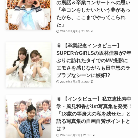
の裏話＆卒業コンサートへの思い
「卒コンをしたいという夢があっ
たから、ここまでやってこられ
た」
2026年7月9日 21:00 ⌛
📎 【卒業記念インタビュー】
SUPER☆GiRLSの坂林佳奈が7年
ぶりに訪れたタイでのMV撮影に
エモさを感じながらも田中想のラ
ブラブなシーンに嫉妬!?
2026年7月3日 21:00 ⌛
📎 【インタビュー】私立恵比寿中
学・風見和香が1st写真集を発売！
「18歳の等身大の私を残せた」と
語る写真集の自画自賛ポイントと
は？
2026年6月21日 21:00 ⌛