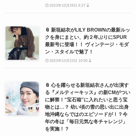
2023年10月26日 6:27 ⌛
📎 新垣結衣がLILY BROWNの最新ルッ
クを身にまとい、約２年ぶりにSPUR
最新号に登場！！ ヴィンテージ・モダ
ン・スタイルで魅了！
2023年10月23日 10:00 ⌛
📎 心を躍らせる新垣結衣さんが出演す
る『メルティーキッス』の新CMがつい
に解禁！“宝石箱”に入れたいと思う宝
物とは…？ 幼い頃の雪の思い出に出身
地沖縄ならではのエピソードが！？今
年の冬は「毎日元気な冬チャレンジ」
を実施！？