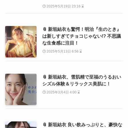
2025年5月19日 23:16 ⌛
📎 新垣結衣も驚愕！明治『生のとき』
は新しすぎてチョコじゃない!? 不思議
な生食感に注目！
2025年5月13日 6:56 ⌛
📎 新垣結衣、雪肌精で至福のうるおい
シズル体験＆リラックス美肌に！
2025年3月4日 4:00 ⌛
📎 新垣結衣 良い飲みっぷりと、豪快な