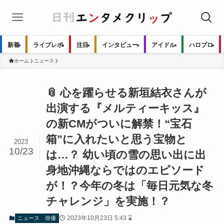
新着
ライブレポ
注目
インタビュー
アイドル
ハロプロ
ホーム
ニュース
📎 心を躍らせる新垣結衣さんが
出演する『メルティーキッス』
の新CMがついに解禁！“宝石
箱”に入れたいと思う宝物と
2023
10/23
は…？ 幼い頃の雪の思い出に出
身地沖縄ならではのエピソード
が！？今年の冬は「毎日元気な冬
チャレンジ」を実施！？
2023年10月23日 5:43 ⌛
ニュース
俳優