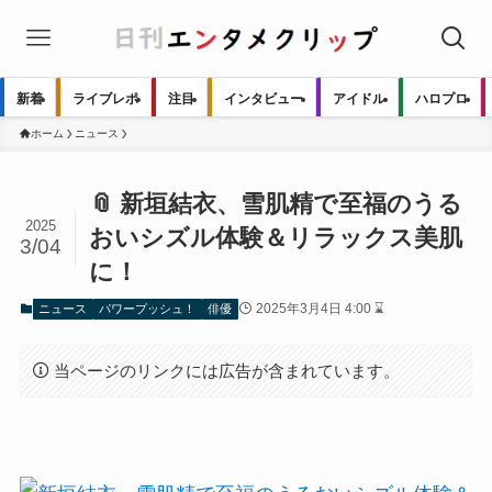
新着
ライブレポ
注目
インタビュー
アイドル
ハロプロ
ホーム
ニュース
📎 新垣結衣、雪肌精で至福のうる
2025
おいシズル体験＆リラックス美肌
3/04
に！
2025年3月4日 4:00 ⌛
ニュース
パワープッシュ！
俳優
当ページのリンクには広告が含まれています。