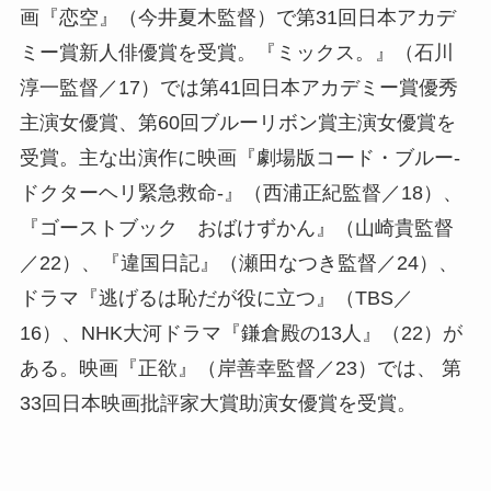
画『恋空』（今井夏木監督）で第31回日本アカデ
ミー賞新人俳優賞を受賞。『ミックス。』（石川
淳一監督／17）では第41回日本アカデミー賞優秀
主演女優賞、第60回ブルーリボン賞主演女優賞を
受賞。主な出演作に映画『劇場版コード・ブルー-
ドクターヘリ緊急救命-』（西浦正紀監督／18）、
『ゴーストブック おばけずかん』（山崎貴監督
／22）、『違国日記』（瀬田なつき監督／24）、
ドラマ『逃げるは恥だが役に立つ』（TBS／
16）、NHK大河ドラマ『鎌倉殿の13人』（22）が
ある。映画『正欲』（岸善幸監督／23）では、 第
33回日本映画批評家大賞助演女優賞を受賞。