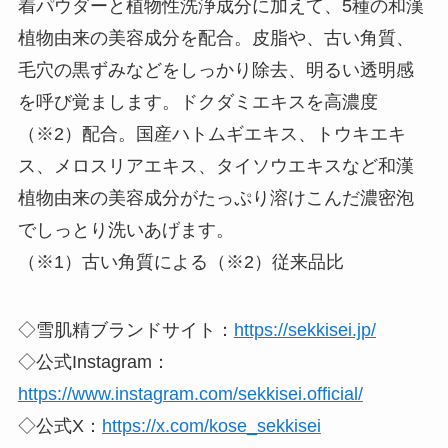
着パウダーと植物性洗浄成分に加えて、5種の和漢
植物由来の美容成分を配合。皮脂や、古い角質、
毛穴の黒ずみなどをしっかり除去、明るい透明感
を呼び覚まします。ドクダミエキスを高濃度
（※2）配合。国産ハトムギエキス、トウキエキ
ス、メロスリアエキス、タイソウエキスなど和漢
植物由来の美容成分がたっぷり溶けこんだ濃密泡
でしっとり洗いあげます。
（※1）古い角質による（※2）従来品比
◇雪肌精ブランドサイト：
https://sekkisei.jp/
◇公式Instagram：
https://www.instagram.com/sekkisei.official/
◇公式X：
https://x.com/kose_sekkisei