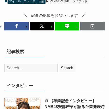
アイドル
ニュース
音楽
Palette Parade
ライブレポ
記事の拡散をお願いします
記事検索
検
索:
インタビュー
📎 【卒業記念インタビュー】
NMB48安部若菜が語る卒業発表時