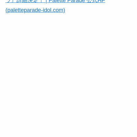
ラ』詳細決定！ | Palette Parade 公式HP
(paletteparade-idol.com)