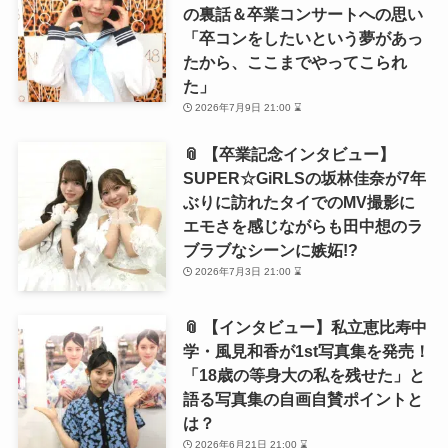
の裏話＆卒業コンサートへの思い
「卒コンをしたいという夢があっ
たから、ここまでやってこられ
た」
2026年7月9日 21:00 ⌛
📎 【卒業記念インタビュー】
SUPER☆GiRLSの坂林佳奈が7年
ぶりに訪れたタイでのMV撮影に
エモさを感じながらも田中想のラ
ブラブなシーンに嫉妬!?
2026年7月3日 21:00 ⌛
📎 【インタビュー】私立恵比寿中
学・風見和香が1st写真集を発売！
「18歳の等身大の私を残せた」と
語る写真集の自画自賛ポイントと
は？
2026年6月21日 21:00 ⌛