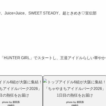
uice=Juice、SWEET STEADY、超ときめき♡宣伝部
li。「HUNTER GIRL」でスタートし、王道アイドルらしい華やか
photo by 原田昴
photo by 原田昴
©MBS
©MBS