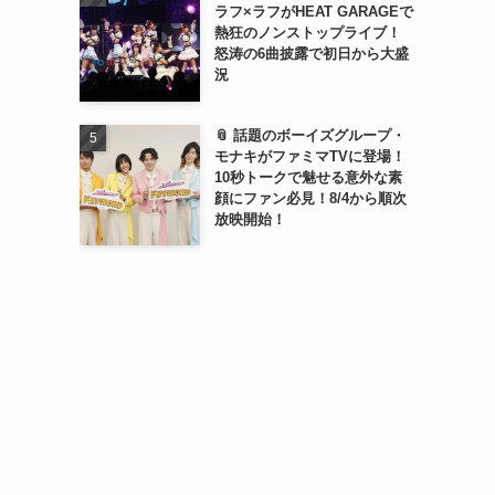
ラフ×ラフがHEAT GARAGEで
熱狂のノンストップライブ！
怒涛の6曲披露で初日から大盛
況
📎 話題のボーイズグループ・
モナキがファミマTVに登場！
10秒トークで魅せる意外な素
顔にファン必見！8/4から順次
放映開始！