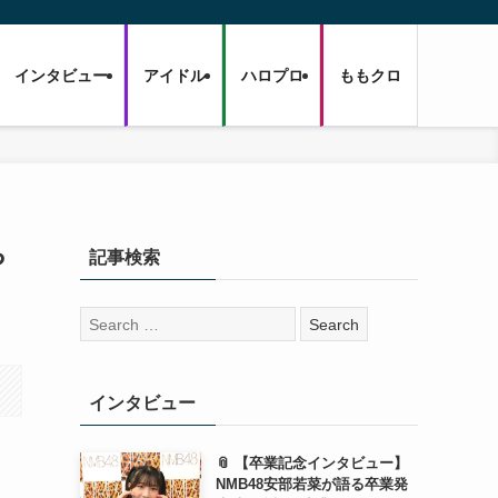
インタビュー
アイドル
ハロプロ
ももクロ
ち
記事検索
検
索:
インタビュー
📎 【卒業記念インタビュー】
NMB48安部若菜が語る卒業発