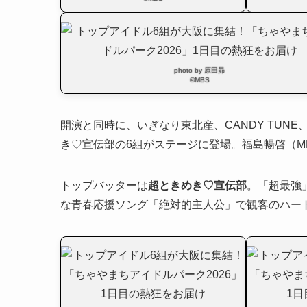
photo by 原田昴
©MBS
開演と同時に、いぎなり東北産、CANDY TUNE、私立
き♡宣伝部の6組がステージに登場。福島暢啓（M
トップバッターは
超ときめき♡宣伝部
。「超最強
な青春応援ソング「絶対的主人公」で観客のハー