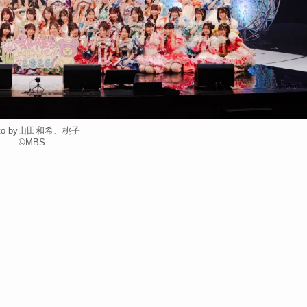
oto by山田和希、桃子
©MBS