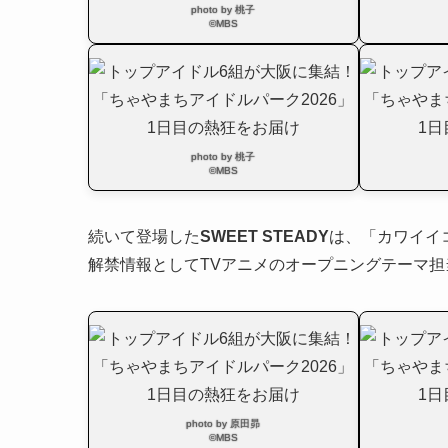
photo by 桃子
©MBS
photo by 桃子
©MBS
続いて登場した
SWEET STEADY
は、「カワイイ
解禁情報としてTVアニメのオープニングテーマ
photo by 原田昴
©MBS