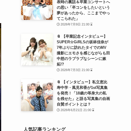
表時の裏話＆卒業コンサートへ
の思い「卒コンをしたいという
夢があったから、ここまでやっ
てこられた」
2026年7月9日 21:00 ⌛
📎 【卒業記念インタビュー】
SUPER☆GiRLSの坂林佳奈が
7年ぶりに訪れたタイでのMV
撮影にエモさを感じながらも田
中想のラブラブなシーンに嫉
妬!?
2026年7月3日 21:00 ⌛
📎 【インタビュー】私立恵比
寿中学・風見和香が1st写真集
を発売！「18歳の等身大の私
を残せた」と語る写真集の自画
自賛ポイントとは？
2026年6月21日 21:00 ⌛
人気記事ランキング