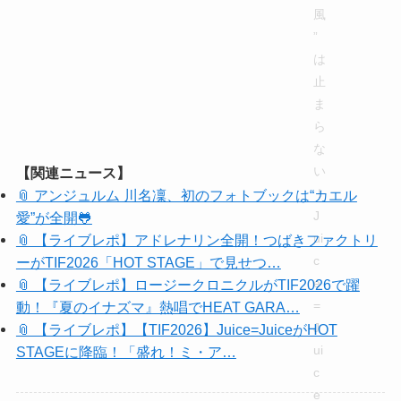
【関連ニュース】
📎 アンジュルム 川名凜、初のフォトブックは“カエル
愛”が全開🐸
📎 【ライブレポ】アドレナリン全開！つばきファクトリ
ーがTIF2026「HOT STAGE」で見せつ…
📎 【ライブレポ】ロージークロニクルがTIF2026で躍
動！『夏のイナズマ』熱唱でHEAT GARA…
📎 【ライブレポ】【TIF2026】Juice=JuiceがHOT
STAGEに降臨！「盛れ！ミ・ア…