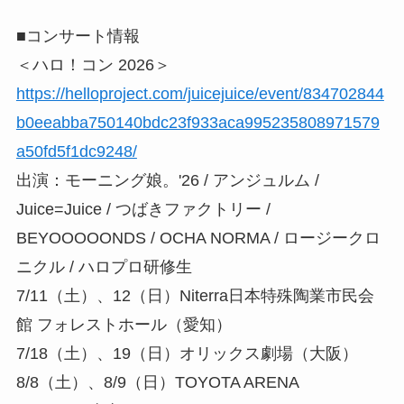
■コンサート情報
＜ハロ！コン 2026＞
https://helloproject.com/juicejuice/event/834702844
b0eeabba750140bdc23f933aca995235808971579
a50fd5f1dc9248/
出演：モーニング娘。'26 / アンジュルム /
Juice=Juice / つばきファクトリー /
BEYOOOOONDS / OCHA NORMA / ロージークロ
ニクル / ハロプロ研修生
7/11（土）、12（日）Niterra日本特殊陶業市民会
館 フォレストホール（愛知）
7/18（土）、19（日）オリックス劇場（大阪）
8/8（土）、8/9（日）TOYOTA ARENA