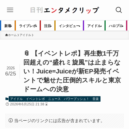
新着
ライブレポ
注目
インタビュー
アイドル
ハロプロ
ホーム
アイドル
📎 【イベントレポ】再生数1千万
回超えの“盛れミ旋風”は止まらな
2026
い！Juice=Juiceが新EP発売イベ
6/25
ントで魅せた圧倒的スキルと東京
ドームへの決意
アイドル
イベントレポ
ニュース
パワープッシュ！
音楽
2026年6月25日 21:38 ⌛
当ページのリンクには広告が含まれています。