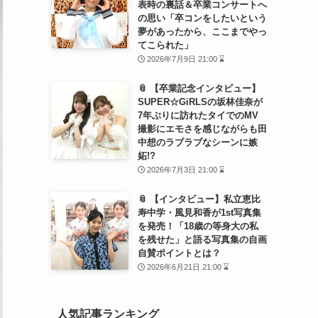
表時の裏話＆卒業コンサートへ
の思い「卒コンをしたいという
夢があったから、ここまでやっ
てこられた」
2026年7月9日 21:00 ⌛
📎 【卒業記念インタビュー】
SUPER☆GiRLSの坂林佳奈が
7年ぶりに訪れたタイでのMV
撮影にエモさを感じながらも田
中想のラブラブなシーンに嫉
妬!?
2026年7月3日 21:00 ⌛
📎 【インタビュー】私立恵比
寿中学・風見和香が1st写真集
を発売！「18歳の等身大の私
を残せた」と語る写真集の自画
自賛ポイントとは？
2026年6月21日 21:00 ⌛
人気記事ランキング