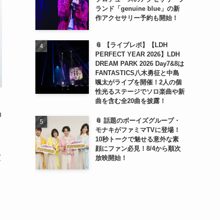
ランド「genuine blue」の新
作アクセサリー予約も開始！
📎 【ライブレポ】【LDH
PERFECT YEAR 2026】LDH
DREAM PARK 2026 Day7&8は
FANTASTICS八木勇征と中島
颯太がライブを開催！2人の個
性光るステージでソロ楽曲や新
曲を含む全20曲を披露！
n
📎 話題のボーイズグループ・
モナキがファミマTVに登場！
10秒トークで魅せる意外な素
顔にファン必見！8/4から順次
喧
放映開始！