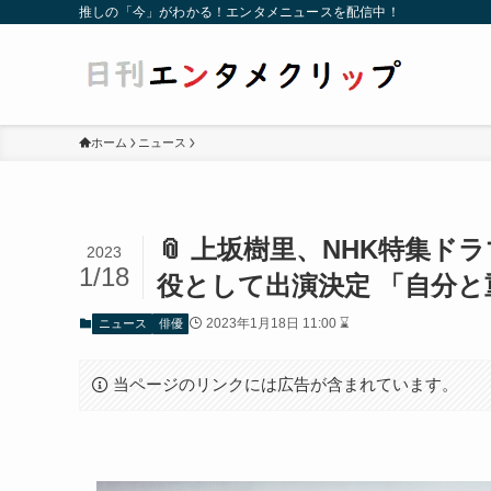
推しの「今」がわかる！エンタメニュースを配信中！
ホーム
ニュース
📎 上坂樹里、NHK特集
2023
1/18
役として出演決定 「自分
2023年1月18日 11:00 ⌛
ニュース
俳優
当ページのリンクには広告が含まれています。