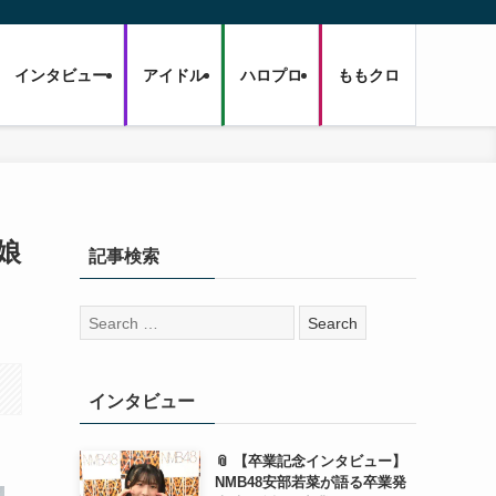
インタビュー
アイドル
ハロプロ
ももクロ
娘
記事検索
検
索:
インタビュー
📎 【卒業記念インタビュー】
NMB48安部若菜が語る卒業発