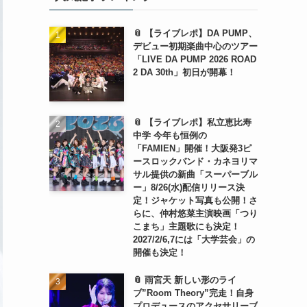
📎 【ライブレポ】DA PUMP、
デビュー初期楽曲中心のツアー
「LIVE DA PUMP 2026 ROAD
2 DA 30th」初日が開幕！
📎 【ライブレポ】私立恵比寿
中学 今年も恒例の
「FAMIEN」開催！大阪発3ピ
ースロックバンド・カネヨリマ
サル提供の新曲「スーパーブル
ー」8/26(水)配信リリース決
定！ジャケット写真も公開！さ
らに、仲村悠菜主演映画「つり
こまち」主題歌にも決定！
2027/2/6,7には「大学芸会」の
開催も決定！
📎 雨宮天 新しい形のライ
ブ”Room Theory”完走！自身
プロデュースのアクセサリーブ