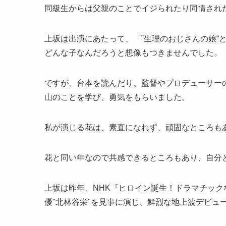
同級生からは父親のことでイジられたり同情され
上坂は出演にあたって、「‟生理のおじさんの娘“
どんな子なんだろうと想像もつきませんでした。
ですが、台本を読んだり、監督やプロデューサー
山のことを学び、勇気をもらいました。
私が演じる花は、素直になれず、頑固なところも
花と同い年なので共感できるところもあり、自分
上坂は昨年、NHK『ヒロイン誕生！ドラマチック
優"北林谷栄"を見事に演じ、鮮烈な地上波デビュ