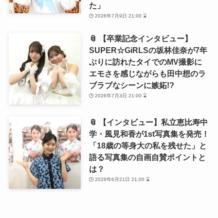
た」
2026年7月9日 21:00 ⌛
📎 【卒業記念インタビュー】
SUPER☆GiRLSの坂林佳奈が7年
ぶりに訪れたタイでのMV撮影に
エモさを感じながらも田中想のラ
ブラブなシーンに嫉妬!?
2026年7月3日 21:00 ⌛
📎 【インタビュー】私立恵比寿中
学・風見和香が1st写真集を発売！
「18歳の等身大の私を残せた」と
語る写真集の自画自賛ポイントと
は？
2026年6月21日 21:00 ⌛