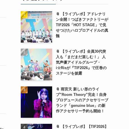
📎 【ライブレポ】アドレナリ
ン全開！つばきファクトリーが
TIF2026「HOT STAGE」で見
せつけたハロプロアイドルの真
髄
📎 【ライブレポ】全員30代突
入も「まだまだ楽しむ！」 人
気声優アイドルグループ・
i☆Risが『TIF2026』で圧巻の
ステージを披露
📎 雨宮天 新しい形のライ
ブ”Room Theory”完走！自身
プロデュースのアクセサリーブ
ランド「genuine blue」の新
作アクセサリー予約も開始！
📎 【ライブレポ】【TIF2026】