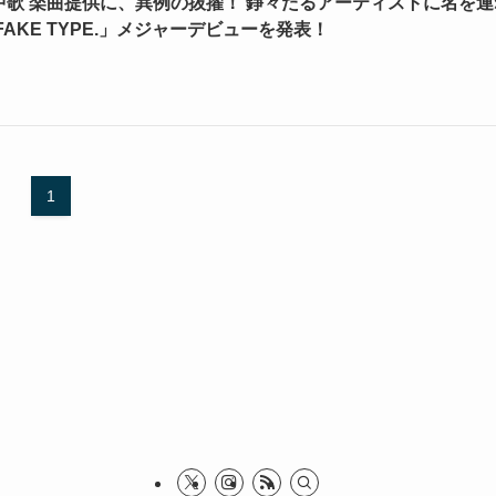
RED』劇中歌 楽曲提供に、異例の抜擢！ 錚々たるアーティストに名を
KE TYPE.」メジャーデビューを発表！
1