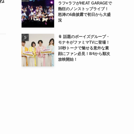
連ね
ラフ×ラフがHEAT GARAGEで
熱狂のノンストップライブ！
怒涛の6曲披露で初日から大盛
況
📎 話題のボーイズグループ・
モナキがファミマTVに登場！
10秒トークで魅せる意外な素
顔にファン必見！8/4から順次
放映開始！