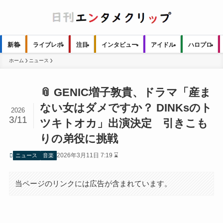
新着
ライブレポ
注目
インタビュー
アイドル
ハロプロ
ホーム
ニュース
📎 GENIC増子敦貴、ドラマ「産ま
ない女はダメですか？ DINKsのト
2026
3/11
ツキトオカ」出演決定 引きこも
りの弟役に挑戦
2026年3月11日 7:19 ⌛
ニュース
音楽
当ページのリンクには広告が含まれています。