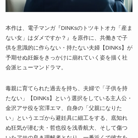
本作は、電子マンガ『DINKsのトツキトオカ「産ま
ない女」はダメですか？』を原作に、共働きで子
供を意識的に作らない・持たない夫婦【DINKs】が
予期せぬ妊娠をきっかけに崩れていく姿を描く社
会派ヒューマンドラマ。
毒親に育てられた過去を持ち、夫婦で「子供を持
たない」【DINKs】という選択をしている主人公・
金沢アサ役を宮澤エマ、自身の「父親になりた
い」というエゴから避妊具に細工をする、底知れ
ぬ狂気が潜む夫・哲也役を浅香航大、そして傷つ
いたアサの良き理解者となり、一番近くで彼女を