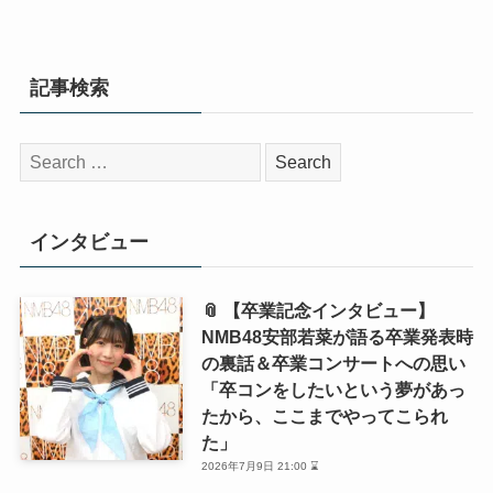
記事検索
検
索:
インタビュー
📎 【卒業記念インタビュー】
NMB48安部若菜が語る卒業発表時
の裏話＆卒業コンサートへの思い
「卒コンをしたいという夢があっ
たから、ここまでやってこられ
た」
2026年7月9日 21:00 ⌛