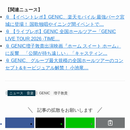
【関連ニュース】
📎 【イベントレポ】GENIC、楽天モバイル 最強パーク宮
城に登場！ 国歌独唱やイニング間イベントで…
📎 【ライブレポ】GENIC 全国ホールツアー「GENIC
LIVE TOUR 2026 -TIME…
📎 GENIC増子敦貴出演映画『ホーム スイート ホーム』
に反響 「公開が待ち遠しい」「キャスティン…
📎 GENIC、グループ最大規模の全国ホールツアーのコン
セプト&キービジュアル解禁！ 小池竜…
ニュース
音楽
GENIC
増子敦貴
記事の拡散をお願いします