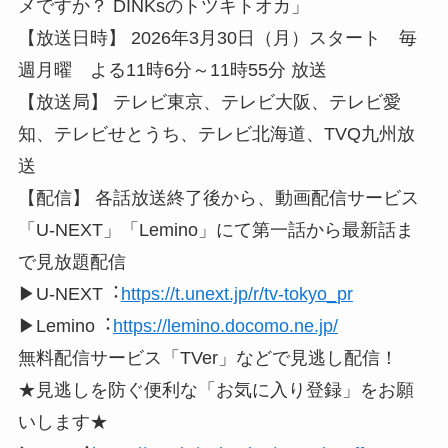
メですか？ DINKsのトツキトオカ」
【放送日時】 2026年3月30日（月）スタート 毎
週月曜 よる11時6分～11時55分 放送
【放送局】 テレビ東京、テレビ大阪、テレビ愛
知、テレビせとうち、テレビ北海道、TVQ九州放
送
【配信】 各話放送終了後から、動画配信サービス
「U-NEXT」「Lemino」にて第一話から最新話ま
で見放題配信
▶U-NEXT︓
https://t.unext.jp/r/tv-tokyo_pr
▶Lemino︓
https://lemino.docomo.ne.jp/
無料配信サービス「TVer」などで見逃し配信！
★見逃しを防ぐ便利な「お気に入り登録」をお願
いします★