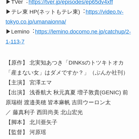
▶TVer︓
https://tver.jp/episodes/ep65dv4xff
▶テレ東 HP(ネットもテレ東)︓
https://video.tv-
tokyo.co.jp/umanaionna/
▶Lemino︓
https://lemino.docomo.ne.jp/catchup/2-
1-113-7
【原作】 北実知あつき「DINKsのトツキトオカ
「産まない女」はダメですか？」（ぶんか社刊）
【主演】 宮澤エマ
【出演】 浅香航大 秋元真夏 増子敦貴(GENIC) 前
原瑞樹 渡邉美穂 皆本麻帆 吉田ウーロン太
／ 藤真利子 西田尚美 北山宏光
【脚本】 北川亜矢子
【監督】 河原瑶