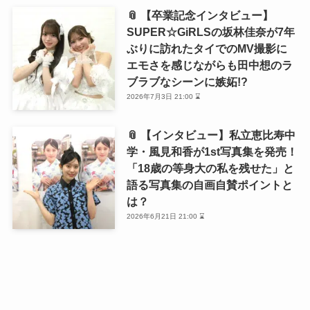
📎 【卒業記念インタビュー】
SUPER☆GiRLSの坂林佳奈が7年
ぶりに訪れたタイでのMV撮影に
エモさを感じながらも田中想のラ
ブラブなシーンに嫉妬!?
2026年7月3日 21:00 ⌛
📎 【インタビュー】私立恵比寿中
学・風見和香が1st写真集を発売！
「18歳の等身大の私を残せた」と
語る写真集の自画自賛ポイントと
は？
2026年6月21日 21:00 ⌛