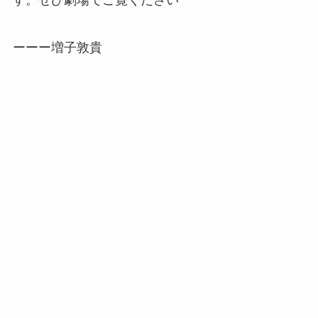
ーーー増子敦貴