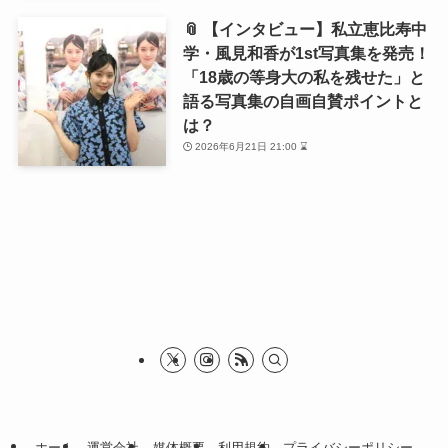
📎 【インタビュー】私立恵比寿中
学・風見和香が1st写真集を発売！
「18歳の等身大の私を残せた」と
語る写真集の自画自賛ポイントと
は？
2026年6月21日 21:00 ⌛
ホーム
運営会社
媒体概要
利用規約
プライバシーポリシー