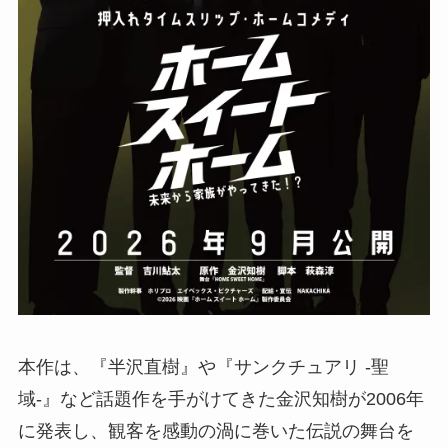
本作は、『半沢直樹』や『サンクチュアリ -聖
域-』など話題作を手がけてきた金沢知樹が2006年
に発表し、観客を感動の渦に巻いた伝説の舞台を