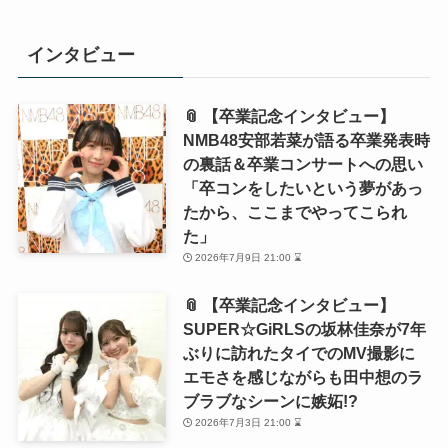
索:
インタビュー
📎 【卒業記念インタビュー】
NMB48安部若菜が語る卒業発表時
の裏話＆卒業コンサートへの思い
「卒コンをしたいという夢があっ
たから、ここまでやってこられ
た」
2026年7月9日 21:00 ⌛
📎 【卒業記念インタビュー】
SUPER☆GiRLSの坂林佳奈が7年
ぶりに訪れたタイでのMV撮影に
エモさを感じながらも田中想のラ
ブラブなシーンに嫉妬!?
2026年7月3日 21:00 ⌛