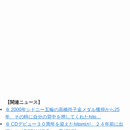
【関連ニュース】
📎 2000年シドニー五輪の高橋尚子金メダル獲得から25
年、その時に自分の背中を押してくれたhito…
📎 CDデビュー３０周年を迎えたhitomiが、２４年前に出