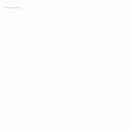
- - - - -