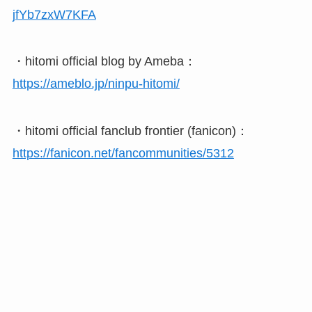
jfYb7zxW7KFA
・hitomi official blog by Ameba：
https://ameblo.jp/ninpu-hitomi/
・hitomi official fanclub frontier (fanicon)：
https://fanicon.net/fancommunities/5312