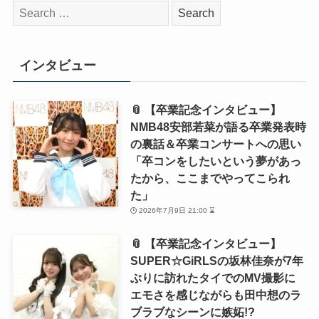
検
索:
インタビュー
📎 【卒業記念インタビュー】
NMB48安部若菜が語る卒業発表時
の裏話＆卒業コンサートへの思い
「卒コンをしたいという夢があっ
たから、ここまでやってこられ
た」
2026年7月9日 21:00 ⌛
📎 【卒業記念インタビュー】
SUPER☆GiRLSの坂林佳奈が7年
ぶりに訪れたタイでのMV撮影に
エモさを感じながらも田中想のラ
ブラブなシーンに嫉妬!?