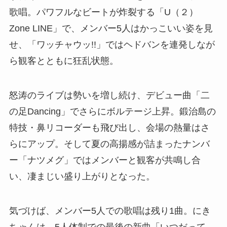
歌唱。パワフルなビートが炸裂する「U（２）
Zone LINE」で、メンバー5人はかっこいい姿を見
せ、「ワッチャウッ!!」ではヘドバンを連発しなが
ら観客とともに狂乱状態。
怒涛のライブは勢いを増し続け、デビュー曲「二
の足Dancing」でさらにボルテージ上昇。鍛治島の
特技・鼻リコーダーも飛び出し、会場の熱量はさ
らにアップ。そして夏の高揚感が詰まったナンバ
ー「ナツメグ」ではメンバーと観客が共鳴し合
い、凄まじい盛り上がりとなった。
気づけば、メンバー5人での歌唱は残り1曲。にき
ちゃんは、5人体制での最後の新曲「いつだって、