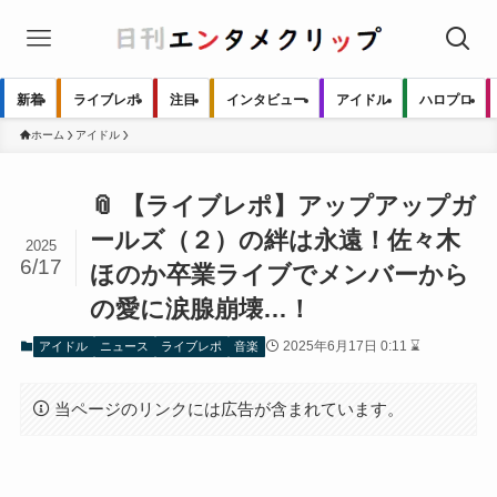
新着
ライブレポ
注目
インタビュー
アイドル
ハロプロ
ホーム
アイドル
📎 【ライブレポ】アップアップガ
ールズ（２）の絆は永遠！佐々木
2025
6/17
ほのか卒業ライブでメンバーから
の愛に涙腺崩壊…！
2025年6月17日 0:11 ⌛
アイドル
ニュース
ライブレポ
音楽
当ページのリンクには広告が含まれています。