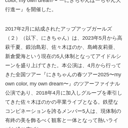
color, my own dream〜 ーにきちゃんほーちゃん大
行進ー』を開催した。
2017年2月に結成されたアップアップガールズ
（２）（以下、にきちゃん）は、2023年5月から高
萩千夏、鍛治島彩、佐々木ほのか、島崎友莉亜、
新倉愛海という現在の5人体制となってアイドルシ
ーンを盛り上げてきた。本公演は、4月から行って
きた全国ツアー『にきちゃんの春ツアー2025〜my
own color, my own dream〜』のツアーファイナル
公演であり、2018年4月に加入しグループを牽引し
てきた佐々木ほのかの卒業ライブとなる。鉄壁な
コンビネーションを誇るメンバー5人は、現体制の
有終の美を飾るべく観客と一体となって熱いライ