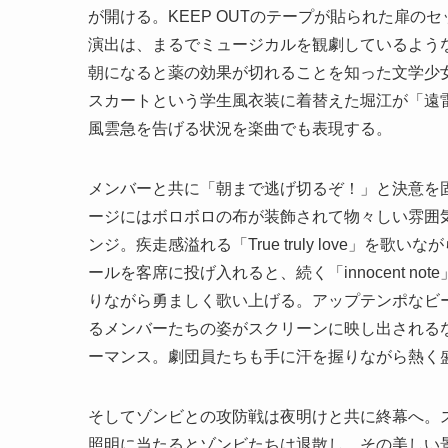
が開ける。KEEP OUTのテープが貼られた扉
演出は、まるでミュージカルを観劇しているよう
朝になると薬の効果が切れることを知った文学少
スカートという学生風衣装に着替えた堀江が「遠雷」「
風雲急を告げる状況を楽曲でも表現する。
メンバーと共に「朝まで逃げ切るぞ！」と決意を
ージにはボロボロの布が装飾されて物々しい雰囲
ンジ。疾走感溢れる「True truly love」
ールを客席に投げ入れると、続く「innocent n
りながら勇ましく歌い上げる。アップテンポなビ
るメンバーたちの姿がスクリーンに映し出される
ーマンス。劇団員たちも手に汗を握りながら熱く
そしてゾンビとの攻防戦は夜明けと共に終幕へ。
照明に当たるとゾンビたちは退散し、その美しい