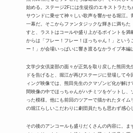
始める。ステージ2Fには生徒役のエキストラた
サウンドに乗せて神々しい歌声を響かせる堀江。
一幕だ。そこからファンタジックな輝きに満ちた「S
すと、ラストはコールや盛り上がるポイントを満載した
からは「フレー！フレー！ほっちゃん！」という
ー！」が会場いっぱいに響き渡るなかライブ本編
文学少女倶楽部の面々が正気を取り戻した熊田先
ドを告げると、堀江が再びステージに登場して今
ィング映像では、熊田先生のクマゾンビ化が解け
間映像の中でほっちゃんがハチミツをゲットし、
った模様。他にも前回のツアーで描かれたタイム
の堀江らしいこだわりに劇団員たちも思わず感心
その後のアンコールも盛りだくさんの内容に。ま