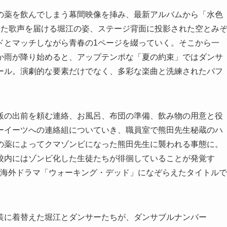
の薬を飲んでしまう幕間映像を挿み、最新アルバムから「水色
した歌声を届ける堀江の姿、ステージ背面に投影された空とみ
ドとマッチしながら青春の1ページを綴っていく。そこから一
か雨が降り始めると、アップテンポな「夏の約束」ではダンサ
ール。演劇的な要素だけでなく、多彩な楽曲と洗練されたパフ
飯の出前を頼む連絡、お風呂、布団の準備、飲み物の用意と役
ーイーツへの連絡組についていき、職員室で熊田先生秘蔵のハ
の薬によってクマゾンビになった熊田先生に襲われる事態に。
校内にはゾンビ化した生徒たちが徘徊していることが発覚す
YUI」が海外ドラマ「ウォーキング・デッド」になぞらえたタイトルで
装に着替えた堀江とダンサーたちが、ダンサブルナンバー