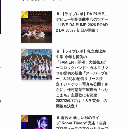
📎 【ライブレポ】DA PUMP、
デビュー初期楽曲中心のツアー
「LIVE DA PUMP 2026 ROAD
2 DA 30th」初日が開幕！
📎 【ライブレポ】私立恵比寿
中学 今年も恒例の
「FAMIEN」開催！大阪発3ピ
全
ースロックバンド・カネヨリマ
サル提供の新曲「スーパーブル
ー」8/26(水)配信リリース決
定！ジャケット写真も公開！さ
らに、仲村悠菜主演映画「つり
こまち」主題歌にも決定！
2027/2/6,7には「大学芸会」の
9
開催も決定！
📎 雨宮天 新しい形のライ
ブ”Room Theory”完走！自身
プロデュースのアクセサリーブ