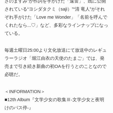
さのますみ”が作詞を手がけた「遠雷」、既に公開
されている“ヨシダタクミ（saji）”“清 竜人”がそれ
ぞれ手がけた「Love me Wonder」「名前を呼んで
くれたなら...♡」など、多彩なラインナップになっ
ている。
毎週土曜日25:00より文化放送にて放送中のレギュ
ラーラジオ「堀江由衣の天使のたまご」では、発
売まで引き続き新曲の初OAを行うとのことなので
必聴だ。
＜INFORMATION＞
■12th Album『文学少女の歌集Ⅲ-文学少女と夜明
けのバス停-』