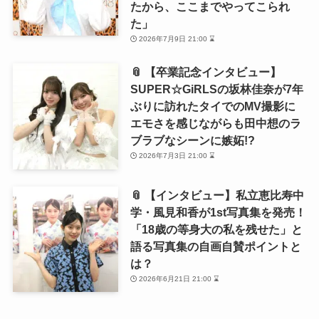
たから、ここまでやってこられ
た」
2026年7月9日 21:00 ⌛
📎 【卒業記念インタビュー】
SUPER☆GiRLSの坂林佳奈が7年
ぶりに訪れたタイでのMV撮影に
エモさを感じながらも田中想のラ
ブラブなシーンに嫉妬!?
2026年7月3日 21:00 ⌛
📎 【インタビュー】私立恵比寿中
学・風見和香が1st写真集を発売！
「18歳の等身大の私を残せた」と
語る写真集の自画自賛ポイントと
は？
2026年6月21日 21:00 ⌛