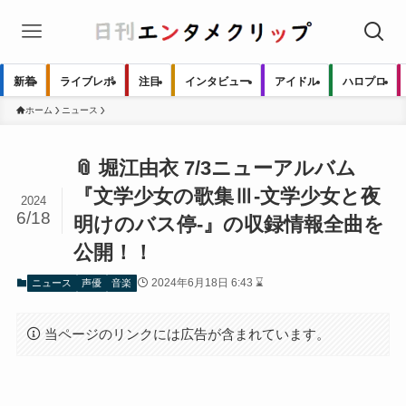
新着
ライブレポ
注目
インタビュー
アイドル
ハロプロ
ホーム
ニュース
📎 堀江由衣 7/3ニューアルバム
『文学少女の歌集Ⅲ-文学少女と夜
2024
6/18
明けのバス停-』の収録情報全曲を
公開！！
2024年6月18日 6:43 ⌛
ニュース
声優
音楽
当ページのリンクには広告が含まれています。