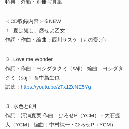
特典：外箱・別冊写真集
＜CD収録内容＞※NEW
１. 夏は短し、恋せよ乙女
作詞・作曲・編曲：西川サスケ（もの憂げ）
２. Love me Wonder
作詞・作曲：ヨシダタクミ（saji） 編曲：ヨシダタ
クミ（saji）＆中島生也
試聴：
https://youtu.be/zTx1ZcNE5Yg
３. 水色と8月
作詞：清浦夏実 作曲：ひろせP（YCM）・大石捷
人（YCM） 編曲：中村純一・ひろせP（YCM）