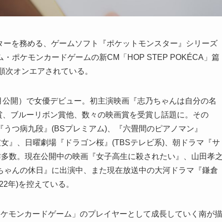
クターを務める、ゲームソフト『ポケットモンスター』シリーズ
ケモンカードゲームの新CM「HOP STEP POKÉCA」篇
国にて順次オンエアされている。
8月公開）で女優デビュー。初主演映画『志乃ちゃんは自分の名
画賞、ブルーリボン賞他、数々の映画賞を受賞し話題に。その
うつ病九段』(BSプレミアム)、『六畳間のピアノマン』
画『彼女』、日曜劇場『ドラゴン桜』(TBSテレビ系)、朝ドラマ『サ
作多数。現在公開中の映画『女子高生に殺されたい』、山田孝
ちゃんの休日』に出演中、また現在放送中の大河ドラマ『鎌倉
022年)を控えている。
ポケモンカードゲーム」のプレイヤーとして成長していく南が