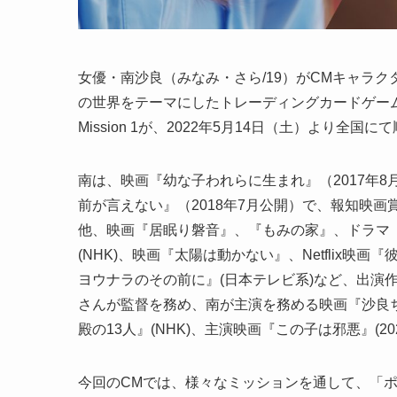
女優・南沙良（みなみ・さら/19）がCMキャラ
の世界をテーマにしたトレーディングカードゲーム・ポ
Mission 1が、2022年5月14日（土）より全
南は、映画『幼な子われらに生まれ』（2017年
前が言えない』（2018年7月公開）で、報知映
他、映画『居眠り磐音』、『もみの家』、ドラマ『
(NHK)、映画『太陽は動かない』、Netflix映
ヨウナラのその前に』(日本テレビ系)など、出演
さんが監督を務め、南が主演を務める映画『沙良
殿の13人』(NHK)、主演映画『この子は邪悪』(2
今回のCMでは、様々なミッションを通して、「