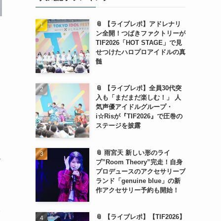
📎 【ライブレポ】アドレナリ
ン全開！つばきファクトリーが
TIF2026「HOT STAGE」で見
せつけたハロプロアイドルの真
髄
📎 【ライブレポ】全員30代突
入も「まだまだ楽しむ！」 人
気声優アイドルグループ・
i☆Risが『TIF2026』で圧巻の
ステージを披露
📎 雨宮天 新しい形のライ
之
ブ”Room Theory”完走！自身
プロデュースのアクセサリーブ
ランド「genuine blue」の新
作アクセサリー予約も開始！
描
📎 【ライブレポ】【TIF2026】