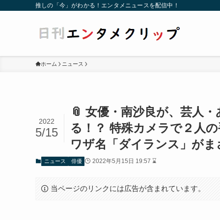
推しの「今」がわかる！エンタメニュースを配信中！
ホーム
ニュース
📎 女優・南沙良が、芸人
2022
る！？ 特殊カメラで２人
5/15
ワザ名「ダイランス」がま
2022年5月15日 19:57 ⌛
ニュース
俳優
当ページのリンクには広告が含まれています。