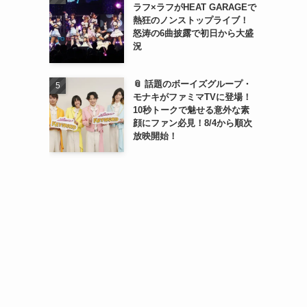
ラフ×ラフがHEAT GARAGEで
熱狂のノンストップライブ！
怒涛の6曲披露で初日から大盛
況
📎 話題のボーイズグループ・
モナキがファミマTVに登場！
10秒トークで魅せる意外な素
顔にファン必見！8/4から順次
放映開始！