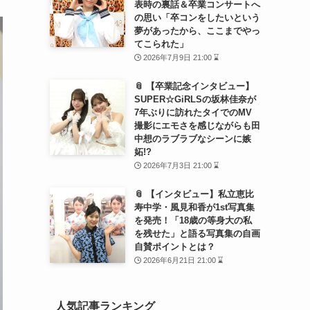
表時の裏話＆卒業コンサートへ
の思い「卒コンをしたいという
夢があったから、ここまでやっ
てこられた」
2026年7月9日 21:00 ⌛
📎 【卒業記念インタビュー】
SUPER☆GiRLSの坂林佳奈が
7年ぶりに訪れたタイでのMV
撮影にエモさを感じながらも田
中想のラブラブなシーンに嫉
妬!?
2026年7月3日 21:00 ⌛
📎 【インタビュー】私立恵比
寿中学・風見和香が1st写真集
を発売！「18歳の等身大の私
を残せた」と語る写真集の自画
自賛ポイントとは？
2026年6月21日 21:00 ⌛
人気記事ランキング