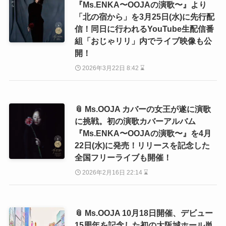
『Ms.ENKA〜OOJAの演歌〜』より
「北の宿から」を3月25日(水)に先行配
信！同日に行われるYouTube生配信番
組「おじゃリリ」内でライブ映像も公
開！
2026年3月22日 8:42 ⌛
📎 Ms.OOJA カバーの女王が遂に演歌
に挑戦。初の演歌カバーアルバム
『Ms.ENKA〜OOJAの演歌〜』を4月
22日(水)に発売！リリースを記念した
全国フリーライブも開催！
2026年2月16日 22:14 ⌛
📎 Ms.OOJA 10月18日開催、デビュー
15周年を記念した初の大阪城ホール単