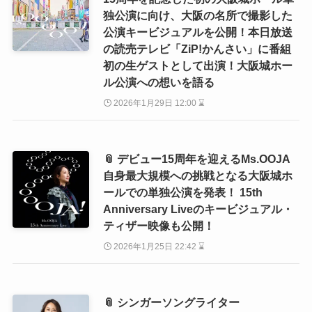
独公演に向け、大阪の名所で撮影した
公演キービジュアルを公開！本日放送
の読売テレビ「ZiP!かんさい」に番組
初の生ゲストとして出演！大阪城ホー
ル公演への想いを語る
2026年1月29日 12:00 ⌛
📎 デビュー15周年を迎えるMs.OOJA
自身最大規模への挑戦となる大阪城ホ
ールでの単独公演を発表！ 15th
Anniversary Liveのキービジュアル・
ティザー映像も公開！
2026年1月25日 22:42 ⌛
📎 シンガーソングライター