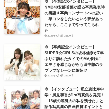
📎 【卒業記念インタビュー】
NMB48安部若菜が語る卒業発表時
の裏話＆卒業コンサートへの思い
「卒コンをしたいという夢があっ
たから、ここまでやってこられ
た」
2026年7月9日 21:00 ⌛
📎 【卒業記念インタビュー】
SUPER☆GiRLSの坂林佳奈が7年
ぶりに訪れたタイでのMV撮影に
エモさを感じながらも田中想のラ
ブラブなシーンに嫉妬!?
2026年7月3日 21:00 ⌛
📎 【インタビュー】私立恵比寿中
学・風見和香が1st写真集を発売！
「18歳の等身大の私を残せた」と
語る写真集の自画自賛ポイントと