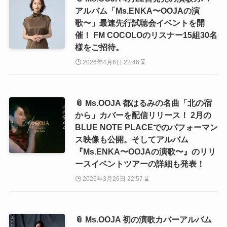
アルバム「Ms.ENKA〜OOJAの演
歌〜」最速先行試聴会イベントを開
催！ FM COCOLOのリスナー15組30名
様をご招待。
2026年4月6日 22:46 ⌛
📎 Ms.OOJA 都はるみの名曲「北の宿
から」カバーを配信リリース！ 2月の
BLUE NOTE PLACEでのパフォーマン
ス映像も公開。そしてアルバム
『Ms.ENKA〜OOJAの演歌〜』のリリ
ースイベントツアーの詳細も発表！
2026年3月26日 22:57 ⌛
📎 Ms.OOJA 初の演歌カバーアルバム