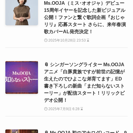
Ms.OOJA（ミス･オオジャ）デビュー
15周年イヤーを記念した新ビジュアル
公開！ファンと繋ぐ歌詞企画『おじゃ
リリ』応募スタート さらに、来年春演
歌カバーAL発売決定！
2025年10月28日 23:53 ⌛
📎 シンガーソングライター Ms.OOJA
アニメ「白豚貴族ですが前世の記憶が
生えたのでひよこな弟育てます」ED
書き下ろしの新曲「まだ知らないスト
ーリー」が配信スタート！リリックビ
デオ公開！
2025年7月9日 6:28 ⌛
📎 Ms.OOJA 初のアナログレコード 9