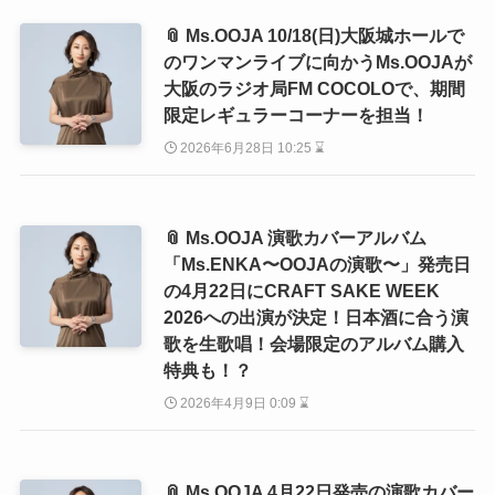
📎 Ms.OOJA 10/18(日)大阪城ホールで
のワンマンライブに向かうMs.OOJAが
大阪のラジオ局FM COCOLOで、期間
限定レギュラーコーナーを担当！
2026年6月28日 10:25 ⌛
📎 Ms.OOJA 演歌カバーアルバム
「Ms.ENKA〜OOJAの演歌〜」発売日
の4月22日にCRAFT SAKE WEEK
2026への出演が決定！日本酒に合う演
歌を生歌唱！会場限定のアルバム購入
特典も！？
2026年4月9日 0:09 ⌛
📎 Ms.OOJA 4月22日発売の演歌カバー