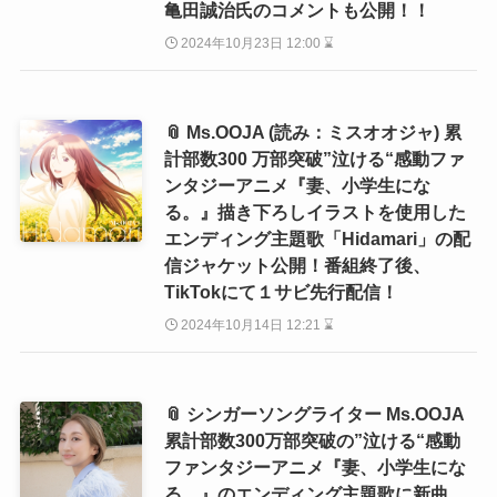
亀田誠治氏のコメントも公開！！
2024年10月23日 12:00 ⌛
📎 Ms.OOJA (読み：ミスオオジャ) 累
計部数300 万部突破”泣ける“感動ファ
ンタジーアニメ『妻、小学生にな
る。』描き下ろしイラストを使用した
エンディング主題歌「Hidamari」の配
信ジャケット公開！番組終了後、
TikTokにて１サビ先行配信！
2024年10月14日 12:21 ⌛
📎 シンガーソングライター Ms.OOJA
累計部数300万部突破の”泣ける“感動
ファンタジーアニメ『妻、小学生にな
る。』のエンディング主題歌に新曲