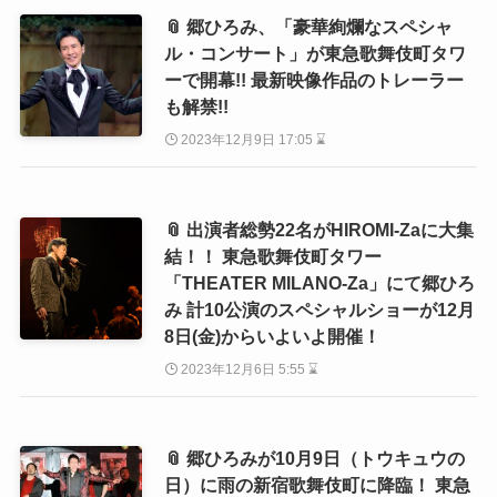
📎 郷ひろみ、「豪華絢爛なスペシャ
ル・コンサート」が東急歌舞伎町タワ
ーで開幕!! 最新映像作品のトレーラー
も解禁!!
2023年12月9日 17:05 ⌛
📎 出演者総勢22名がHIROMI-Zaに大集
結！！ 東急歌舞伎町タワー
「THEATER MILANO-Za」にて郷ひろ
み 計10公演のスペシャルショーが12月
8日(金)からいよいよ開催！
2023年12月6日 5:55 ⌛
📎 郷ひろみが10月9日（トウキュウの
日）に雨の新宿歌舞伎町に降臨！ 東急