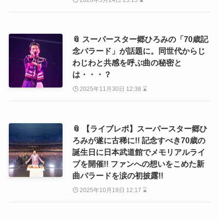
2026年5月24日 23:15 ⌛
📎 スーパースター郷ひろみの「70歳記
念バラード」が話題に。同世代からじ
わじわと共感を呼ぶ曲の秘密と
は・・・？
2025年11月30日 12:38 ⌛
📎 【ライブレポ】スーパースター郷ひ
ろみが遂に古稀に!! 記念すべき70歳の
誕生日に日本武道館でメモリアルライ
ブを開催!! ファンへの想いをこめた新
曲バラードを涙の初披露!!
2025年10月19日 12:17 ⌛