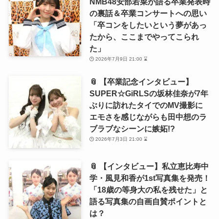
NMB48安部若菜が語る卒業発表時
の裏話＆卒業コンサートへの思い
「卒コンをしたいという夢があっ
たから、ここまでやってこられ
た」
2026年7月9日 21:00 ⌛
📎 【卒業記念インタビュー】
SUPER☆GiRLSの坂林佳奈が7年
ぶりに訪れたタイでのMV撮影に
エモさを感じながらも田中想のラ
ブラブなシーンに嫉妬!?
2026年7月3日 21:00 ⌛
📎 【インタビュー】私立恵比寿中
学・風見和香が1st写真集を発売！
「18歳の等身大の私を残せた」と
語る写真集の自画自賛ポイントと
は？