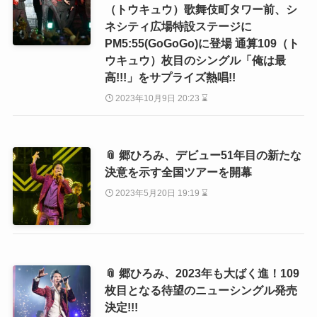
（トウキュウ）歌舞伎町タワー前、シ
ネシティ広場特設ステージに
PM5:55(GoGoGo)に登場 通算109（ト
ウキュウ）枚目のシングル「俺は最
高!!!」をサプライズ熱唱!!
2023年10月9日 20:23 ⌛
📎 郷ひろみ、デビュー51年目の新たな
決意を示す全国ツアーを開幕
2023年5月20日 19:19 ⌛
📎 郷ひろみ、2023年も大ばく進！109
枚目となる待望のニューシングル発売
決定!!!