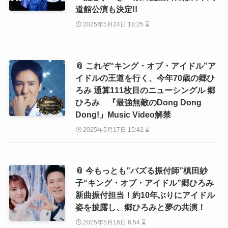
道館公演も決定!!
2025年5月24日 18:25 ⌛
📎 これぞ“キング・オブ・アイドル”ア
イドルの王道を行く、今年70歳の郷ひ
ろみ 通算111枚目のニューシングル 郷
ひろみ 『最強無敵のDong Dong
Dong!」Music Video解禁
2025年5月17日 15:42 ⌛
📎 今もっとも”バズる振付師”槙田紗
子“キング・オブ・アイドル”郷ひろみ
新曲振付担当！約10年ぶりにアイドル
姿を披露し、郷ひろみと夢の共演！
2025年5月16日 6:54 ⌛