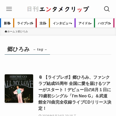
新着
ライブレポ
注目
インタビュー
アイドル
ハロプロ
ホーム
郷ひろみ
郷ひろみ
– tag –
📎 【ライブレポ】郷ひろみ、ファンク
ラブ結成55周年 全国に愛を届けるツア
ーがスタート！デビュー日の8月１日に
70歳初シングル「I’m Neo G」＆武道
館全70曲完全収録ライブCDリリース決
定！