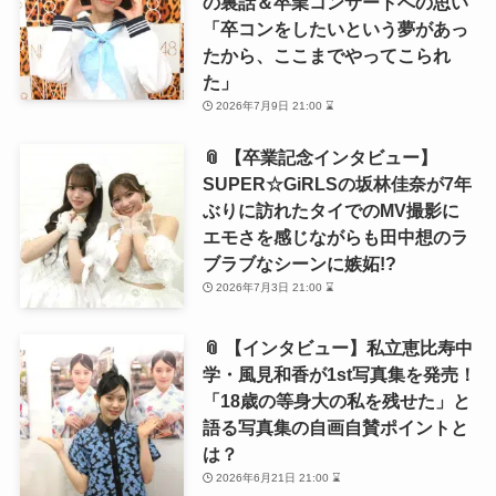
の裏話＆卒業コンサートへの思い
「卒コンをしたいという夢があっ
たから、ここまでやってこられ
た」
2026年7月9日 21:00 ⌛
📎 【卒業記念インタビュー】
SUPER☆GiRLSの坂林佳奈が7年
ぶりに訪れたタイでのMV撮影に
エモさを感じながらも田中想のラ
ブラブなシーンに嫉妬!?
2026年7月3日 21:00 ⌛
📎 【インタビュー】私立恵比寿中
学・風見和香が1st写真集を発売！
「18歳の等身大の私を残せた」と
語る写真集の自画自賛ポイントと
は？
2026年6月21日 21:00 ⌛