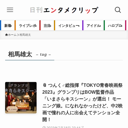
新着
ライブレポ
注目
インタビュー
アイドル
ハロプロ
ホーム
相馬雄太
相馬雄太
– tag –
📎 つんく♂総指揮『TOKYO青春映画祭
2023』グランプリはBOW監督作品
「いまさらキスシーン」が選出！ モー
ニング娘。になれなかったけど、中2映
画で憧れの人に出会えてテンション全
開！