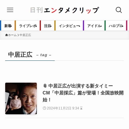
新着
ライブレポ
注目
インタビュー
アイドル
ハロプロ
ホーム
中居正広
中居正広
– tag –
📎 中居正広が出演する新タイミー
CM「中居採広」篇が登場！全国放映開
始！
2024年11月2日 9:34 ⌛