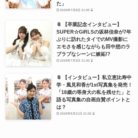
た」
2026年7月9日 21:00 ⌛
📎 【卒業記念インタビュー】
SUPER☆GiRLSの坂林佳奈が7年
ぶりに訪れたタイでのMV撮影に
エモさを感じながらも田中想のラ
ブラブなシーンに嫉妬!?
2026年7月3日 21:00 ⌛
📎 【インタビュー】私立恵比寿中
学・風見和香が1st写真集を発売！
「18歳の等身大の私を残せた」と
語る写真集の自画自賛ポイントと
は？
2026年6月21日 21:00 ⌛