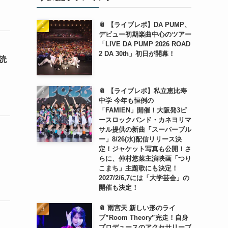
📎 【ライブレポ】DA PUMP、
デビュー初期楽曲中心のツアー
「LIVE DA PUMP 2026 ROAD
2 DA 30th」初日が開幕！
読
📎 【ライブレポ】私立恵比寿
中学 今年も恒例の
「FAMIEN」開催！大阪発3ピ
ースロックバンド・カネヨリマ
サル提供の新曲「スーパーブル
ー」8/26(水)配信リリース決
定！ジャケット写真も公開！さ
らに、仲村悠菜主演映画「つり
こまち」主題歌にも決定！
2027/2/6,7には「大学芸会」の
開催も決定！
📎 雨宮天 新しい形のライ
ブ”Room Theory”完走！自身
プロデュースのアクセサリーブ