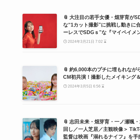
📎 大注目の若手女優・畑芽育がSD
な“1カット撮影”に挑戦し動きに
ーレスでSDGｓ”な『マイペイメント
2024年3月21日 7:02 ⌛
📎 約6,000本のプチに埋もれ
CM初共演！撮影したメイキング
2024年3月5日 6:56 ⌛
📎 志田未来・畑芽育・一ノ瀬颯
回し／一人芝居／主観映像＞ TikTo
監督は映画『溺れるナイフ』を手