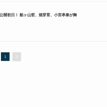
が公開初日！ 船ヶ山哲、畑芽育、小宮孝泰が舞
1
2