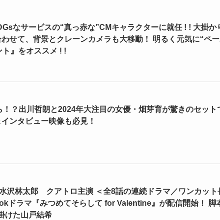
Gsなサービスの“真っ赤な”CMキャラクターに就任 ! ! 大掛か
合わせて、背景とクレーンカメラも大移動！ 明るく元気に“ペー
』をオススメ ! !
ながら！？出川哲朗と2024年大注目の女優・畑芽育が驚きのセット
＆インタビュー映像も必見！
・水沢林太郎 クアトロ主演 ＜全8話の連続ドラマ／ワンカット
kドラマ『みつめてそらして for Valentine』が配信開始！ 脚本
掛けた山戸結希