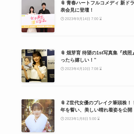
📎 青春ハートフルコメディ 新
表会見に登壇！
2023年9月14日 7:00 ⌛
📎 畑芽育 待望の1st写真集
ったら嬉しい！”
2023年4月10日 7:08 ⌛
📎 Z世代女優のブレイク筆頭株
年を誓い、美しい晴れ着姿を公開
2023年1月8日 5:00 ⌛