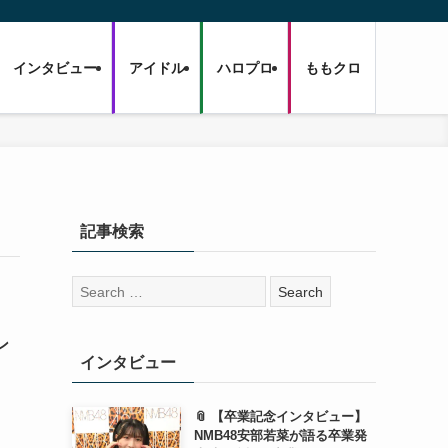
インタビュー
アイドル
ハロプロ
ももクロ
記事検索
検
索:
ン
インタビュー
📎 【卒業記念インタビュー】
NMB48安部若菜が語る卒業発