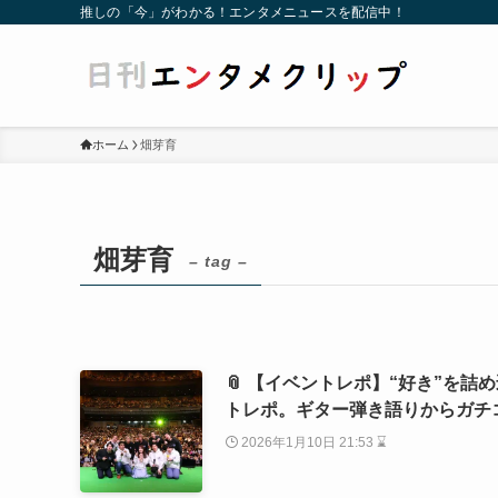
推しの「今」がわかる！エンタメニュースを配信中！
ホーム
畑芽育
畑芽育
– tag –
📎 【イベントレポ】“好き”を詰
トレポ。ギター弾き語りからガチ
2026年1月10日 21:53 ⌛