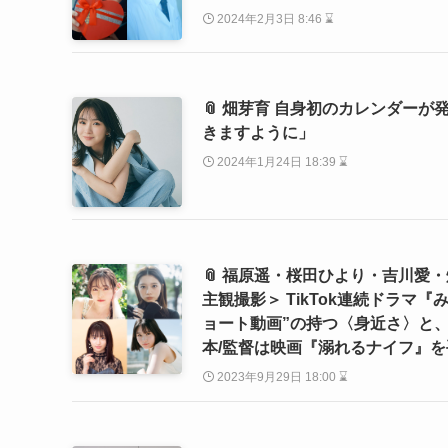
2024年2月3日 8:46 ⌛
📎 畑芽育 自身初のカレンダー
きますように」
2024年1月24日 18:39 ⌛
📎 福原遥・桜田ひより・吉川愛
主観撮影＞ TikTok連続ドラマ『み
ョート動画”の持つ〈身近さ〉と
本/監督は映画『溺れるナイフ』を
2023年9月29日 18:00 ⌛