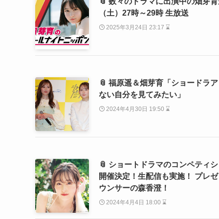
📎 数々のドラマに出演中の畑芽育が
（土）27時～29時 生放送
2025年3月24日 23:17 ⌛
📎 福原遥＆畑芽育「ショードラ
ない自分を見てみたい」
2024年4月30日 19:50 ⌛
📎 ショートドラマのコンペティシ
開催決定！生配信も実施！ プレゼ
ウンサーの森香澄！
2024年4月4日 18:00 ⌛