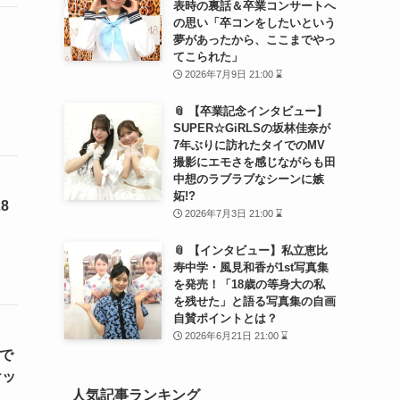
表時の裏話＆卒業コンサートへ
の思い「卒コンをしたいという
夢があったから、ここまでやっ
てこられた」
2026年7月9日 21:00 ⌛
📎 【卒業記念インタビュー】
SUPER☆GiRLSの坂林佳奈が
7年ぶりに訪れたタイでのMV
撮影にエモさを感じながらも田
中想のラブラブなシーンに嫉
妬!?
8
2026年7月3日 21:00 ⌛
📎 【インタビュー】私立恵比
寿中学・風見和香が1st写真集
を発売！「18歳の等身大の私
を残せた」と語る写真集の自画
自賛ポイントとは？
2026年6月21日 21:00 ⌛
Aで
ケッ
人気記事ランキング