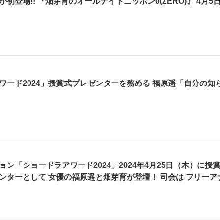
初登場!! 『畑芽育のオールナイトニッポン0(ZERO)』 4月5
アワード2024」授賞式プレゼンターを務める 福原遥「自分の知
ョン「ショードラアワード2024」2024年4月25日（木）に授
ンターとして 女優の福原遥と畑芽育が登壇！ 司会は フリーア