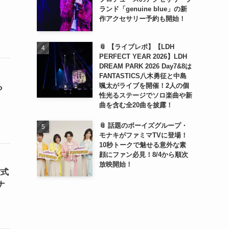
日
ランド「genuine blue」の新
作アクセサリー予約も開始！
📎 【ライブレポ】【LDH
PERFECT YEAR 2026】LDH
DREAM PARK 2026 Day7&8は
FANTASTICS八木勇征と中島
颯太がライブを開催！2人の個
ら
性光るステージでソロ楽曲や新
曲を含む全20曲を披露！
📎 話題のボーイズグループ・
モナキがファミマTVに登場！
10秒トークで魅せる意外な素
顔にファン必見！8/4から順次
放映開始！
賞式
ナ