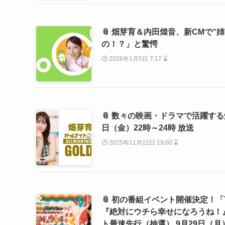
📎 畑芽育＆内田煌音、新CMで
の！？」と驚愕
2026年1月5日 7:17 ⌛
📎 数々の映画・ドラマで活躍する
日（金）22時～24時 放送
2025年11月22日 19:00 ⌛
📎 初の番組イベント開催決定！「TMEIC
『絶対にウチら幸せになろうね！』～」2
ト最速先行（抽選） 9月29日（月