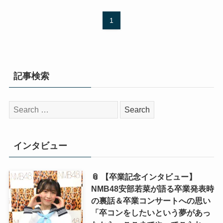
1
記事検索
検
索:
インタビュー
📎 【卒業記念インタビュー】
NMB48安部若菜が語る卒業発表時
の裏話＆卒業コンサートへの思い
「卒コンをしたいという夢があっ