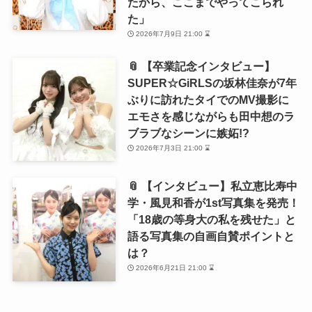
たから、ここまでやってこられ
た」
2026年7月9日 21:00 ⌛
📎 【卒業記念インタビュー】
SUPER☆GiRLSの坂林佳奈が7年
ぶりに訪れたタイでのMV撮影に
エモさを感じながらも田中想のラ
ブラブなシーンに嫉妬!?
2026年7月3日 21:00 ⌛
📎 【インタビュー】私立恵比寿中
学・風見和香が1st写真集を発売！
「18歳の等身大の私を残せた」と
語る写真集の自画自賛ポイントと
は？
2026年6月21日 21:00 ⌛