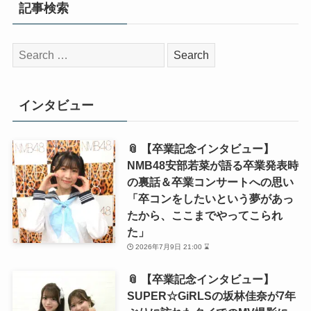
記事検索
検
索:
インタビュー
📎 【卒業記念インタビュー】
NMB48安部若菜が語る卒業発表時
の裏話＆卒業コンサートへの思い
「卒コンをしたいという夢があっ
たから、ここまでやってこられ
た」
2026年7月9日 21:00 ⌛
📎 【卒業記念インタビュー】
SUPER☆GiRLSの坂林佳奈が7年