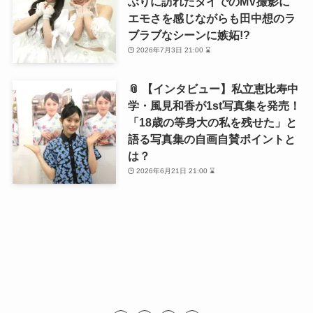
ぶりに訪れたタイでのMV撮影に
エモさを感じながらも田中想のラ
ブラブなシーンに嫉妬!?
2026年7月3日 21:00 ⌛
📎 【インタビュー】私立恵比寿中
学・風見和香が1st写真集を発売！
「18歳の等身大の私を残せた」と
語る写真集の自画自賛ポイントと
は？
2026年6月21日 21:00 ⌛