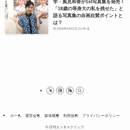
学・風見和香が1st写真集を発売！
「18歳の等身大の私を残せた」と
語る写真集の自画自賛ポイントと
は？
2026年6月21日 21:00 ⌛
ホーム
運営会社
媒体概要
利用規約
プライバシーポリシー
©
日刊エンタメクリップ.