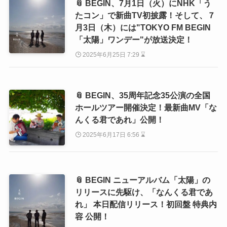
📎 BEGIN、7月1日（火）にNHK「う
たコン」で新曲TV初披露！そして、７
月3日（木）には"TOKYO FM BEGIN
「太陽」ワンデー"が放送決定！
2025年6月25日 7:29 ⌛
📎 BEGIN、35周年記念35公演の全国
ホールツアー開催決定！最新曲MV「な
んくる君であれ」公開！
2025年6月17日 6:56 ⌛
📎 BEGIN ニューアルバム「太陽」の
リリースに先駆け、「なんくる君であ
れ」 本日配信リリース！初回盤 特典内
容 公開！