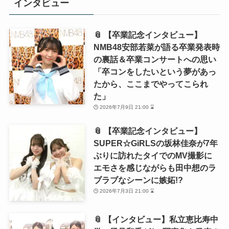
インタビュー
📎 【卒業記念インタビュー】
NMB48安部若菜が語る卒業発表時
の裏話＆卒業コンサートへの思い
「卒コンをしたいという夢があっ
たから、ここまでやってこられ
た」
2026年7月9日 21:00 ⌛
📎 【卒業記念インタビュー】
SUPER☆GiRLSの坂林佳奈が7年
ぶりに訪れたタイでのMV撮影に
エモさを感じながらも田中想のラ
ブラブなシーンに嫉妬!?
2026年7月3日 21:00 ⌛
📎 【インタビュー】私立恵比寿中