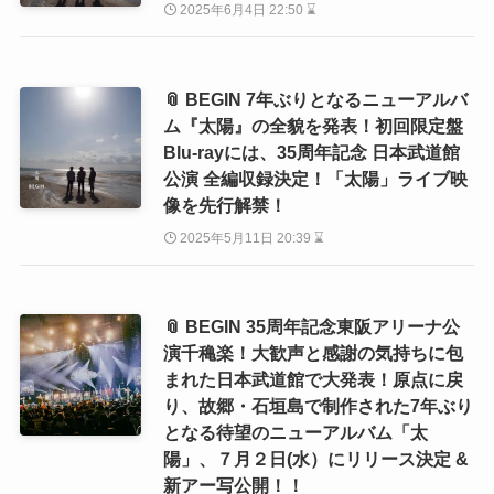
2025年6月4日 22:50 ⌛
📎 BEGIN 7年ぶりとなるニューアルバ
ム『太陽』の全貌を発表！初回限定盤
Blu-rayには、35周年記念 日本武道館
公演 全編収録決定！「太陽」ライブ映
像を先行解禁！
2025年5月11日 20:39 ⌛
📎 BEGIN 35周年記念東阪アリーナ公
演千穐楽！大歓声と感謝の気持ちに包
まれた日本武道館で大発表！原点に戻
り、故郷・石垣島で制作された7年ぶり
となる待望のニューアルバム「太
陽」、７月２日(水）にリリース決定 &
新アー写公開！！