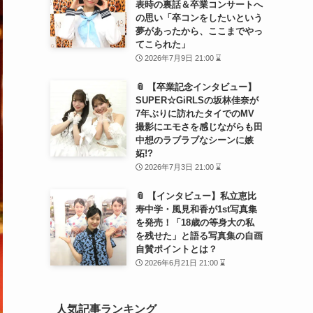
表時の裏話＆卒業コンサートへ
の思い「卒コンをしたいという
夢があったから、ここまでやっ
てこられた」
2026年7月9日 21:00 ⌛
📎 【卒業記念インタビュー】
SUPER☆GiRLSの坂林佳奈が
7年ぶりに訪れたタイでのMV
撮影にエモさを感じながらも田
中想のラブラブなシーンに嫉
妬!?
2026年7月3日 21:00 ⌛
📎 【インタビュー】私立恵比
寿中学・風見和香が1st写真集
を発売！「18歳の等身大の私
を残せた」と語る写真集の自画
自賛ポイントとは？
2026年6月21日 21:00 ⌛
人気記事ランキング