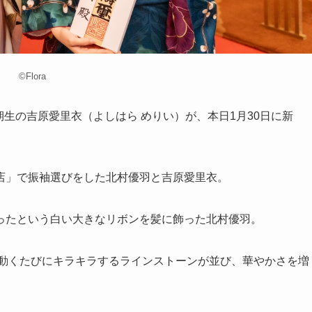
©Flora
4期生の吉原愛里衣（よしはら めりい）が、本日1月30日に新
店」で振袖選びをした北村優羽と吉原愛里衣。
ったという白い大きなリボンを髪に飾った北村優羽。
、動くたびにキラキラするラインストーンが並び、華やかさを増