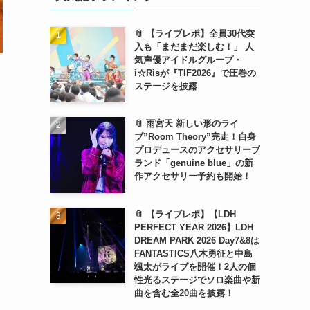
📎 【ライブレポ】全員30代突
入も「まだまだ楽しむ！」 人
気声優アイドルグループ・
i☆Risが『TIF2026』で圧巻の
ステージを披露
📎 雨宮天 新しい形のライ
ブ”Room Theory”完走！自身
プロデュースのアクセサリーブ
ランド「genuine blue」の新
作アクセサリー予約も開始！
📎 【ライブレポ】【LDH
PERFECT YEAR 2026】LDH
DREAM PARK 2026 Day7&8は
FANTASTICS八木勇征と中島
颯太がライブを開催！2人の個
性光るステージでソロ楽曲や新
曲を含む全20曲を披露！