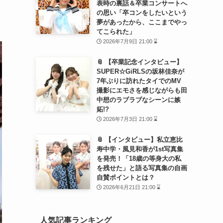
表時の裏話＆卒業コンサートへ
の思い「卒コンをしたいという
。
夢があったから、ここまでやっ
てこられた」
2026年7月9日 21:00 ⌛
📎 【卒業記念インタビュー】
SUPER☆GiRLSの坂林佳奈が
7年ぶりに訪れたタイでのMV
撮影にエモさを感じながらも田
中想のラブラブなシーンに嫉
妬!?
2026年7月3日 21:00 ⌛
📎 【インタビュー】私立恵比
寿中学・風見和香が1st写真集
を発売！「18歳の等身大の私
を残せた」と語る写真集の自画
自賛ポイントとは？
2026年6月21日 21:00 ⌛
人気記事ランキング