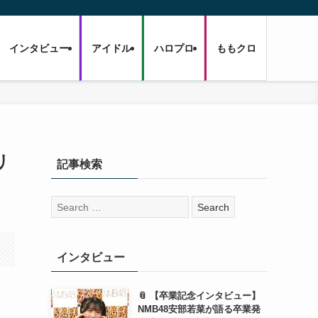
インタビュー
アイドル
ハロプロ
ももクロ
リ
記事検索
検
索:
インタビュー
📎 【卒業記念インタビュー】
NMB48安部若菜が語る卒業発