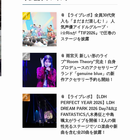
📎 【ライブレポ】全員30代突
入も「まだまだ楽しむ！」 人
気声優アイドルグループ・
i☆Risが『TIF2026』で圧巻の
ステージを披露
📎 雨宮天 新しい形のライ
ブ”Room Theory”完走！自身
プロデュースのアクセサリーブ
ランド「genuine blue」の新
作アクセサリー予約も開始！
📎 【ライブレポ】【LDH
PERFECT YEAR 2026】LDH
DREAM PARK 2026 Day7&8は
FANTASTICS八木勇征と中島
颯太がライブを開催！2人の個
性光るステージでソロ楽曲や新
曲を含む全20曲を披露！