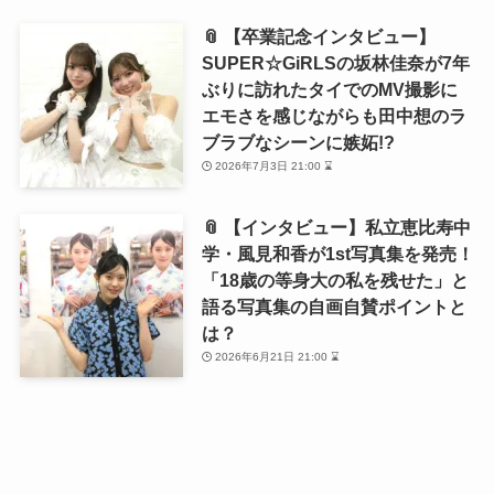
📎 【卒業記念インタビュー】
SUPER☆GiRLSの坂林佳奈が7年
ぶりに訪れたタイでのMV撮影に
エモさを感じながらも田中想のラ
ブラブなシーンに嫉妬!?
2026年7月3日 21:00 ⌛
📎 【インタビュー】私立恵比寿中
学・風見和香が1st写真集を発売！
「18歳の等身大の私を残せた」と
語る写真集の自画自賛ポイントと
は？
2026年6月21日 21:00 ⌛