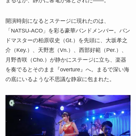
まるなか、静かに客電が落とされた――。
開演時刻になるとステージに現れたのは、
「NATSU-ACO」を彩る豪華バンドメンバー。バン
ドマスターの柏原収史（Gt.）を先頭に、大坂孝之
介（Key.）、天野恵（Vn.）、西部好範（Per.）、
月野杏咲（Cho.）が静かにステージに立ち、楽器
を奏でるとそのまま『overture』へ。まるで深い海
の底にいるような不思議な静寂に包まれた。