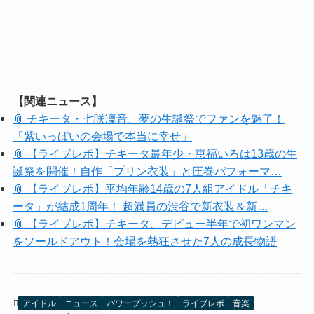
【関連ニュース】
📎 チキータ・七咲凜音、夢の生誕祭でファンを魅了！
「紫いっぱいの会場で本当に幸せ」
📎 【ライブレポ】チキータ最年少・恵福いろは13歳の生
誕祭を開催！自作「プリン衣装」と圧巻パフォーマ…
📎 【ライブレポ】平均年齢14歳の7人組アイドル「チキ
ータ」が結成1周年！ 超満員の渋谷で新衣装＆新…
📎 【ライブレポ】チキータ、デビュー半年で初ワンマン
をソールドアウト！会場を熱狂させた7人の成長物語
アイドル
ニュース
パワープッシュ！
ライブレポ
音楽