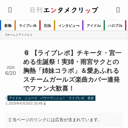
新着
ライブレポ
注目
インタビュー
アイドル
ハロプロ
ホーム
アイドル
📎 【ライブレポ】チキータ・宮一
める生誕祭！実姉・雨宮サクとの
2026
胸熱「姉妹コラボ」＆愛あふれる
6/20
スチームガールズ楽曲カバー連発
でファン大歓喜！
アイドル
ニュース
パワープッシュ！
ライブレポ
音楽
2026年6月20日 20:48 ⌛
当ページのリンクには広告が含まれています。