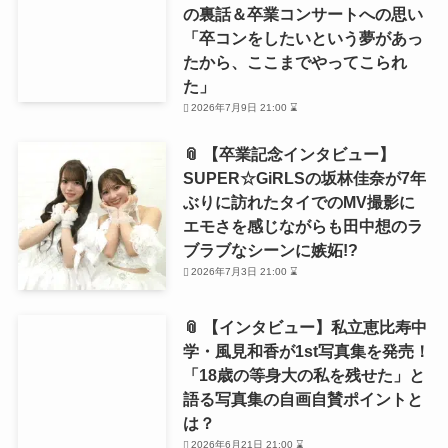
の裏話＆卒業コンサートへの思い
「卒コンをしたいという夢があっ
たから、ここまでやってこられ
た」
2026年7月9日 21:00 ⌛
📎 【卒業記念インタビュー】
SUPER☆GiRLSの坂林佳奈が7年
ぶりに訪れたタイでのMV撮影に
エモさを感じながらも田中想のラ
ブラブなシーンに嫉妬!?
2026年7月3日 21:00 ⌛
📎 【インタビュー】私立恵比寿中
学・風見和香が1st写真集を発売！
「18歳の等身大の私を残せた」と
語る写真集の自画自賛ポイントと
は？
2026年6月21日 21:00 ⌛