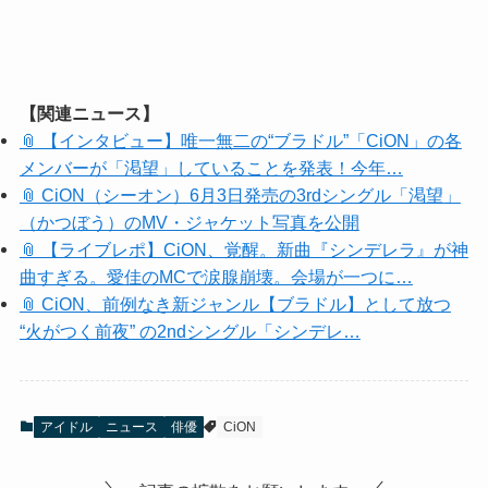
【関連ニュース】
📎 【インタビュー】唯一無二の“ブラドル”「CiON」の各
メンバーが「渇望」していることを発表！今年…
📎 CiON（シーオン）6月3日発売の3rdシングル「渇望」
（かつぼう）のMV・ジャケット写真を公開
📎 【ライブレポ】CiON、覚醒。新曲『シンデレラ』が神
曲すぎる。愛佳のMCで涙腺崩壊。会場が一つに…
📎 CiON、前例なき新ジャンル【ブラドル】として放つ
“火がつく前夜” の2ndシングル「シンデレ…
アイドル
ニュース
俳優
CiON