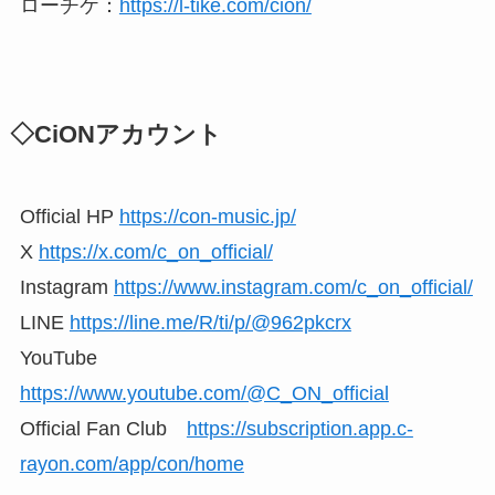
ローチケ：
https://l-tike.com/cion/
◇CiONアカウント
Official HP
https://con-music.jp/
X
https://x.com/c_on_official/
Instagram
https://www.instagram.com/c_on_official/
LINE
https://line.me/R/ti/p/@962pkcrx
YouTube
https://www.youtube.com/@C_ON_official
Official Fan Club
https://subscription.app.c-
rayon.com/app/con/home