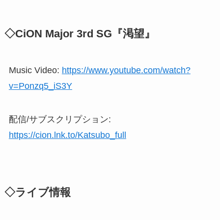
◇CiON Major 3rd SG『渇望』
Music Video:
https://www.youtube.com/watch?
v=Ponzq5_iS3Y
配信/サブスクリプション:
https://cion.lnk.to/Katsubo_full
◇ライブ情報