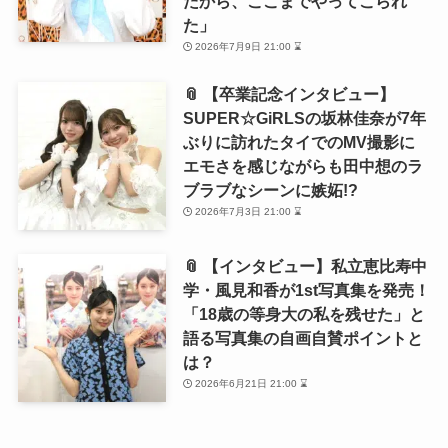
たから、ここまでやってこられ
た」
2026年7月9日 21:00 ⌛
📎 【卒業記念インタビュー】
SUPER☆GiRLSの坂林佳奈が7年
ぶりに訪れたタイでのMV撮影に
エモさを感じながらも田中想のラ
ブラブなシーンに嫉妬!?
2026年7月3日 21:00 ⌛
📎 【インタビュー】私立恵比寿中
学・風見和香が1st写真集を発売！
「18歳の等身大の私を残せた」と
語る写真集の自画自賛ポイントと
は？
2026年6月21日 21:00 ⌛