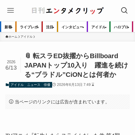
新着
ライブレポ
注目
インタビュー
アイドル
ハロプロ
ホーム
アイドル
📎 転スラED抜擢からBillboard
2026
JAPANトップ10入り 躍進を続け
6/13
る“ブラドル”CiONとは何者か
2026年6月13日 7:49 ⌛
アイドル
ニュース
俳優
当ページのリンクには広告が含まれています。