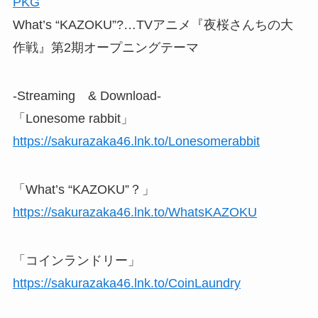
PKG
What’s “KAZOKU”?…TVアニメ『夜桜さんちの大
作戦』第2期オープニングテーマ
-Streaming & Download-
「Lonesome rabbit」
https://sakurazaka46.lnk.to/Lonesomerabbit
「What’s “KAZOKU”？」
https://sakurazaka46.lnk.to/WhatsKAZOKU
「コインランドリー」
https://sakurazaka46.lnk.to/CoinLaundry