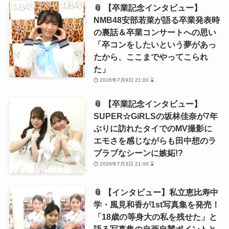
📎 【卒業記念インタビュー】
NMB48安部若菜が語る卒業発表時
の裏話＆卒業コンサートへの思い
「卒コンをしたいという夢があっ
たから、ここまでやってこられ
た」
2026年7月9日 21:00 ⌛
📎 【卒業記念インタビュー】
SUPER☆GiRLSの坂林佳奈が7年
ぶりに訪れたタイでのMV撮影に
エモさを感じながらも田中想のラ
ブラブなシーンに嫉妬!?
2026年7月3日 21:00 ⌛
📎 【インタビュー】私立恵比寿中
学・風見和香が1st写真集を発売！
「18歳の等身大の私を残せた」と
語る写真集の自画自賛ポイントと