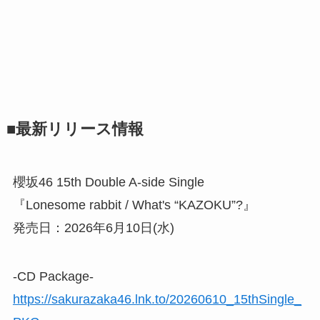
■最新リリース情報
櫻坂46 15th Double A-side Single
『Lonesome rabbit / What's “KAZOKU”?』
発売日：2026年6月10日(水)
-CD Package-
https://sakurazaka46.lnk.to/20260610_15thSingle_