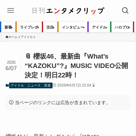
新着
ライブレポ
注目
インタビュー
アイドル
ハロプロ
ホーム
アイドル
📎 櫻坂46、最新曲『What’s
2026
“KAZOKU”?』MUSIC VIDEO公開
6/07
決定！明日22時！
2026年6月7日 22:04 ⌛
アイドル
ニュース
音楽
当ページのリンクには広告が含まれています。