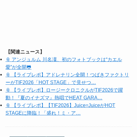
【関連ニュース】
📎 アンジュルム 川名凜、初のフォトブックは“カエル
愛”が全開🐸
📎 【ライブレポ】アドレナリン全開！つばきファクトリ
ーがTIF2026「HOT STAGE」で見せつ…
📎 【ライブレポ】ロージークロニクルがTIF2026で躍
動！『夏のイナズマ』熱唱でHEAT GARA…
📎 【ライブレポ】【TIF2026】Juice=JuiceがHOT
STAGEに降臨！「盛れ！ミ・ア…