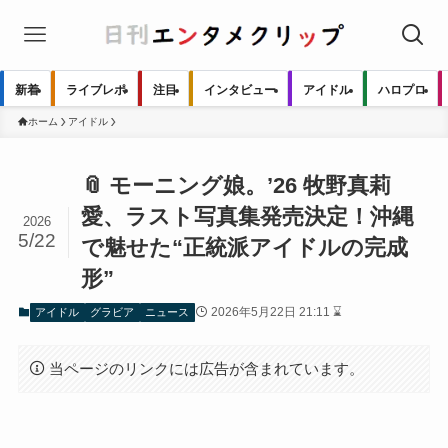
新着
ライブレポ
注目
インタビュー
アイドル
ハロプロ
ホーム
アイドル
📎 モーニング娘。’26 牧野真莉
愛、ラスト写真集発売決定！沖縄
2026
5/22
で魅せた“正統派アイドルの完成
形”
2026年5月22日 21:11 ⌛
アイドル
グラビア
ニュース
当ページのリンクには広告が含まれています。