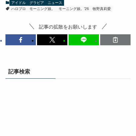
アイドル
グラビア
ニュース
ハロプロ
モーニング娘。
モーニング娘。'26
牧野真莉愛
記事の拡散をお願いします
記事検索
検
索:
インタビュー
📎 【卒業記念インタビュー】