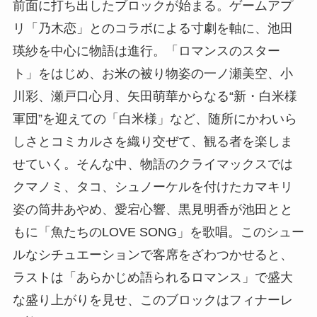
前面に打ち出したブロックが始まる。ゲームアプ
リ「乃木恋」とのコラボによる寸劇を軸に、池田
瑛紗を中心に物語は進行。「ロマンスのスター
ト」をはじめ、お米の被り物姿の一ノ瀬美空、小
川彩、瀬戸口心月、矢田萌華からなる“新・白米様
軍団”を迎えての「白米様」など、随所にかわいら
しさとコミカルさを織り交ぜて、観る者を楽しま
せていく。そんな中、物語のクライマックスでは
クマノミ、タコ、シュノーケルを付けたカマキリ
姿の筒井あやめ、愛宕心響、黒見明香が池田とと
もに「魚たちのLOVE SONG」を歌唱。このシュー
ルなシチュエーションで客席をざわつかせると、
ラストは「あらかじめ語られるロマンス」で盛大
な盛り上がりを見せ、このブロックはフィナーレ