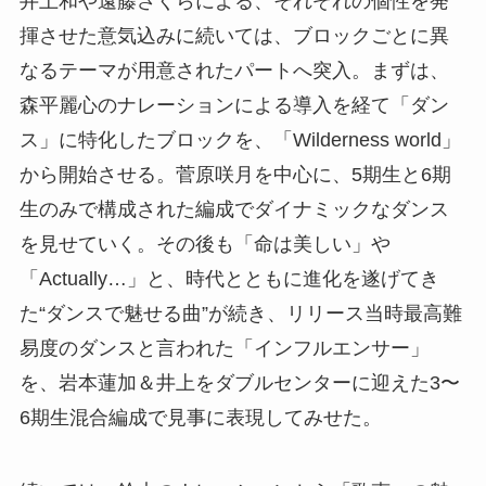
井上和や遠藤さくらによる、それぞれの個性を発
揮させた意気込みに続いては、ブロックごとに異
なるテーマが用意されたパートへ突入。まずは、
森平麗心のナレーションによる導入を経て「ダン
ス」に特化したブロックを、「Wilderness world」
から開始させる。菅原咲月を中心に、5期生と6期
生のみで構成された編成でダイナミックなダンス
を見せていく。その後も「命は美しい」や
「Actually…」と、時代とともに進化を遂げてき
た“ダンスで魅せる曲”が続き、リリース当時最高難
易度のダンスと言われた「インフルエンサー」
を、岩本蓮加＆井上をダブルセンターに迎えた3〜
6期生混合編成で見事に表現してみせた。