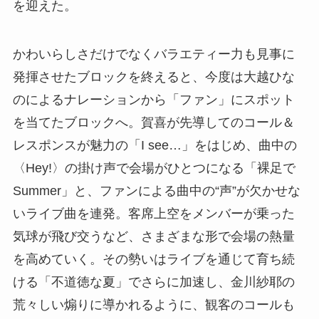
を迎えた。
かわいらしさだけでなくバラエティー力も見事に
発揮させたブロックを終えると、今度は大越ひな
のによるナレーションから「ファン」にスポット
を当てたブロックへ。賀喜が先導してのコール＆
レスポンスが魅力の「I see…」をはじめ、曲中の
〈Hey!〉の掛け声で会場がひとつになる「裸足で
Summer」と、ファンによる曲中の“声”が欠かせな
いライブ曲を連発。客席上空をメンバーが乗った
気球が飛び交うなど、さまざまな形で会場の熱量
を高めていく。その勢いはライブを通じて育ち続
ける「不道徳な夏」でさらに加速し、金川紗耶の
荒々しい煽りに導かれるように、観客のコールも