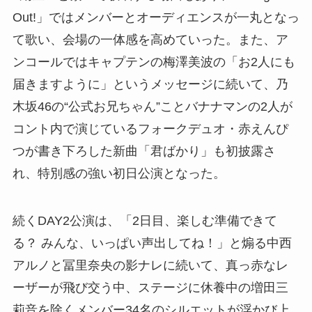
Out!」ではメンバーとオーディエンスが一丸となっ
て歌い、会場の一体感を高めていった。また、ア
ンコールではキャプテンの梅澤美波の「お2人にも
届きますように」というメッセージに続いて、乃
木坂46の“公式お兄ちゃん”ことバナナマンの2人が
コント内で演じているフォークデュオ・赤えんぴ
つが書き下ろした新曲「君ばかり」も初披露さ
れ、特別感の強い初日公演となった。
続くDAY2公演は、「2日目、楽しむ準備できて
る？ みんな、いっぱい声出してね！」と煽る中西
アルノと冨里奈央の影ナレに続いて、真っ赤なレ
ーザーが飛び交う中、ステージに休養中の増田三
莉音を除くメンバー34名のシルエットが浮かび上