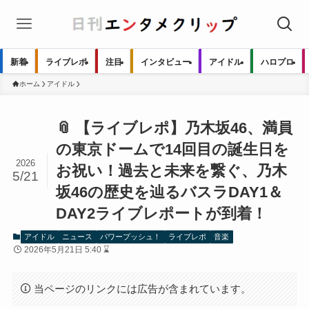
新着
ライブレポ
注目
インタビュー
アイドル
ハロプロ
ホーム
アイドル
📎 【ライブレポ】乃木坂46、満員
の東京ドームで14回目の誕生日を
2026
お祝い！過去と未来を繋ぐ、乃木
5/21
坂46の歴史を辿るバスラDAY1＆
DAY2ライブレポートが到着！
アイドル
ニュース
パワープッシュ！
ライブレポ
音楽
2026年5月21日 5:40 ⌛
当ページのリンクには広告が含まれています。