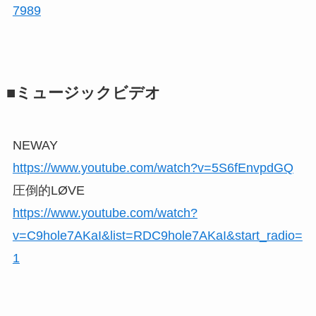
7989
■ミュージックビデオ
NEWAY
https://www.youtube.com/watch?v=5S6fEnvpdGQ
圧倒的LØVE
https://www.youtube.com/watch?
v=C9hole7AKaI&list=RDC9hole7AKaI&start_radio=
1