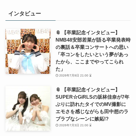
インタビュー
📎 【卒業記念インタビュー】
NMB48安部若菜が語る卒業発表時
の裏話＆卒業コンサートへの思い
「卒コンをしたいという夢があっ
たから、ここまでやってこられ
た」
2026年7月9日 21:00 ⌛
📎 【卒業記念インタビュー】
SUPER☆GiRLSの坂林佳奈が7年
ぶりに訪れたタイでのMV撮影に
エモさを感じながらも田中想のラ
ブラブなシーンに嫉妬!?
2026年7月3日 21:00 ⌛