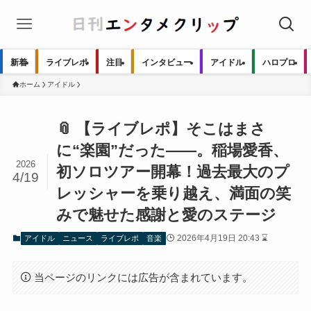
新着
ライブレポ
注目
インタビュー
アイドル
ハロプロ
ホーム
アイドル
📎 【ライブレポ】そこはまさ
に“楽園”だった――。稲場愛香、
2026
初ソロツアー開幕！過去最大のプ
4/19
レッシャーを乗り越え、満面の笑
みで魅せた感謝と愛のステージ
2026年4月19日 20:43 ⌛
アイドル
ニュース
ライブレポ
音楽
当ページのリンクには広告が含まれています。