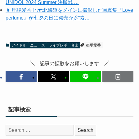
UNIDOL 2024 Summer 決勝戦 …
📎 稲場愛香 地元北海道をメインに撮影した写真集『Love
perfume』が七夕の日に発売☆彡“素…
アイドル
ニュース
ライブレポ
音楽
稲場愛香
記事の拡散をお願いします
記事検索
検
索: