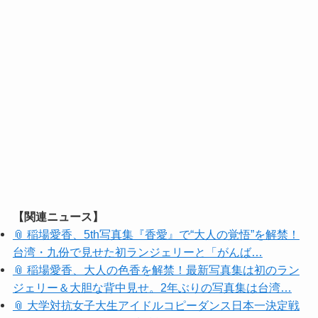
【関連ニュース】
📎 稲場愛香、5th写真集『香愛』で“大人の覚悟”を解禁！
台湾・九份で見せた初ランジェリーと「がんば…
📎 稲場愛香、大人の色香を解禁！最新写真集は初のラン
ジェリー＆大胆な背中見せ。2年ぶりの写真集は台湾…
📎 大学対抗女子大生アイドルコピーダンス日本一決定戦