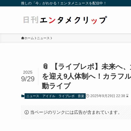
推しの「今」がわかる！エンタメニュースを配信中！
ホーム
ニュース
📎 【ライブレポ】未来へ、大
2025
を迎え9人体制へ！カラフ
9/29
動ライブ
2025年9月29日 22:38 ⌛
ニュース
アイドル
ライブレポ
音楽
当ページのリンクには広告が含まれています。