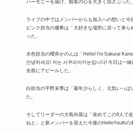
ハーモニーを届け、観客の心を大きく揺さぶった
ライブの中ではメンバーからも加入への想いと今
ピンク担当の優希は「大好きな場所に戻って来ら
った。
水色担当の櫻井かのんは「Hello! I’m Sakurai Kano
안녕하세요! 저는 사쿠라이카논입니다! 今日は
全面にアピールした。
白担当の平野未季は「最年少らしく、元気いっぱ
た。
そしてリーダーの大島向葵は「改めてこの9人で
ねと」と新メンバーを迎えた今後のHelloYouth