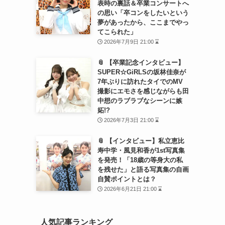
表時の裏話＆卒業コンサートへ
の思い「卒コンをしたいという
夢があったから、ここまでやっ
てこられた」
2026年7月9日 21:00 ⌛
📎 【卒業記念インタビュー】
SUPER☆GiRLSの坂林佳奈が
7年ぶりに訪れたタイでのMV
撮影にエモさを感じながらも田
中想のラブラブなシーンに嫉
妬!?
2026年7月3日 21:00 ⌛
📎 【インタビュー】私立恵比
寿中学・風見和香が1st写真集
を発売！「18歳の等身大の私
を残せた」と語る写真集の自画
自賛ポイントとは？
2026年6月21日 21:00 ⌛
人気記事ランキング