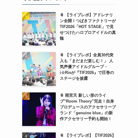
📎 【ライブレポ】アドレナリ
ン全開！つばきファクトリーが
TIF2026「HOT STAGE」で見
せつけたハロプロアイドルの真
髄
📎 【ライブレポ】全員30代突
入も「まだまだ楽しむ！」 人
気声優アイドルグループ・
介
i☆Risが『TIF2026』で圧巻の
ステージを披露
📎 雨宮天 新しい形のライ
ブ”Room Theory”完走！自身
プロデュースのアクセサリーブ
ランド「genuine blue」の新
作アクセサリー予約も開始！
📎 【ライブレポ】【TIF2026】