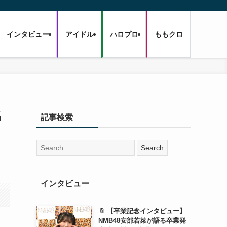
インタビュー
アイドル
ハロプロ
ももクロ
名
記事検索
検
索:
インタビュー
📎 【卒業記念インタビュー】
NMB48安部若菜が語る卒業発