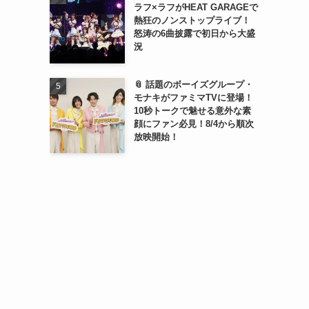
ラフ×ラフがHEAT GARAGEで
熱狂のノンストップライブ！
怒涛の6曲披露で初日から大盛
況
📎 話題のボーイズグループ・
モナキがファミマTVに登場！
10秒トークで魅せる意外な素
顔にファン必見！8/4から順次
放映開始！
て