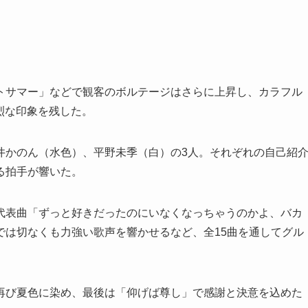
トサマー」などで観客のボルテージはさらに上昇し、カラフル
鮮烈な印象を残した。
井かのん（水色）、平野未季（白）の3人。それぞれの自己紹
る拍手が響いた。
代表曲「ずっと好きだったのにいなくなっちゃうのかよ、バカ
では切なくも力強い歌声を響かせるなど、全15曲を通してグル
再び夏色に染め、最後は「仰げば尊し」で感謝と決意を込めた