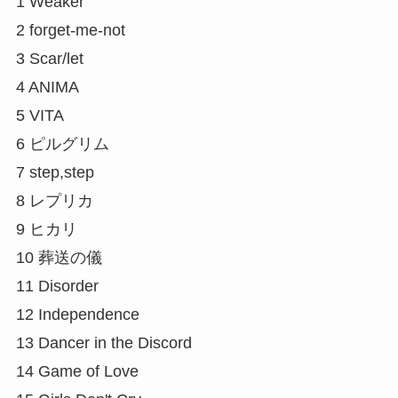
1 Weaker
2 forget-me-not
3 Scar/let
4 ANIMA
5 VITA
6 ピルグリム
7 step,step
8 レプリカ
9 ヒカリ
10 葬送の儀
11 Disorder
12 Independence
13 Dancer in the Discord
14 Game of Love