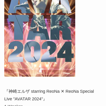
『神崎エルザ starring ReoNa ✕ ReoNa Special
Live "AVATAR 2024"』