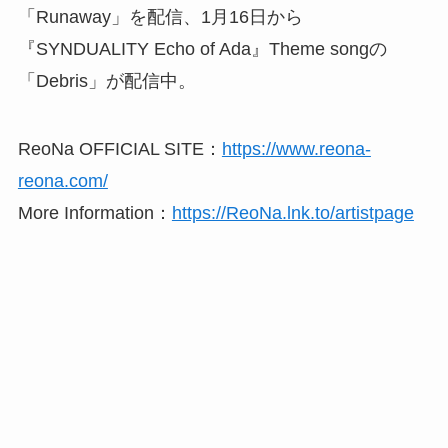
「Runaway」を配信、1月16日から
『SYNDUALITY Echo of Ada』Theme songの
「Debris」が配信中。
ReoNa OFFICIAL SITE：
https://www.reona-
reona.com/
More Information：
https://ReoNa.lnk.to/artistpage