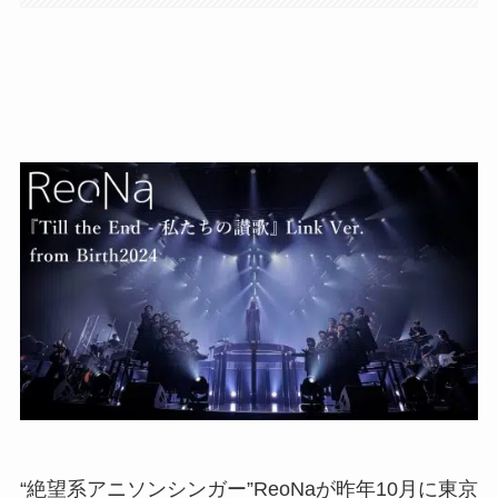
“絶望系アニソンシンガー”ReoNaが昨年10月に東京