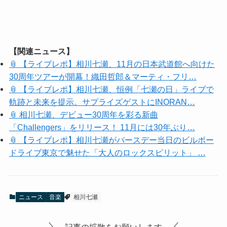
【関連ニュース】
📎 【ライブレポ】相川七瀬、11月の日本武道館へ向けた
30周年ツアーが開幕！織田哲郎＆マーティ・フリ…
📎 【ライブレポ】相川七瀬、恒例「七瀬の日」ライブで
軌跡と未来を提示。サプライズゲストにINORAN…
📎 相川七瀬、デビュー30周年を彩る新曲
「Challengers」をリリース！ 11月には30年ぶり…
📎 【ライブレポ】相川七瀬がバースデー当日のビルボー
ドライブ東京で魅せた「大人のロックスピリット」 …
ニュース
音楽
相川七瀬
記事の拡散をお願いします