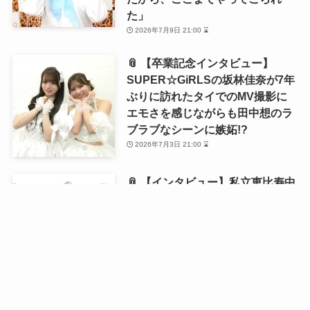
た」
2026年7月9日 21:00 ⌛
📎 【卒業記念インタビュー】
SUPER☆GiRLSの坂林佳奈が7年
ぶりに訪れたタイでのMV撮影に
エモさを感じながらも田中想のラ
ブラブなシーンに嫉妬!?
2026年7月3日 21:00 ⌛
📎 【インタビュー】私立恵比寿中
学・風見和香が1st写真集を発売！
「18歳の等身大の私を残せた」と
語る写真集の自画自賛ポイントと
は？
2026年6月21日 21:00 ⌛