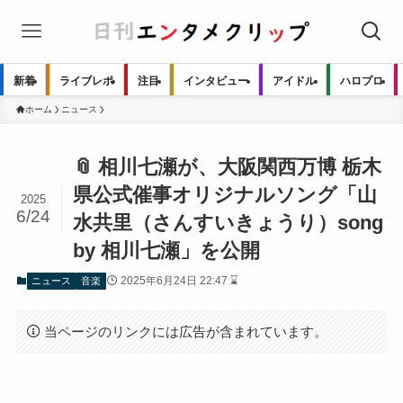
新着
ライブレポ
注目
インタビュー
アイドル
ハロプロ
ホーム
ニュース
📎 相川七瀬が、大阪関西万博 栃木
県公式催事オリジナルソング「山
2025
6/24
水共里（さんすいきょうり）song
by 相川七瀬」を公開
2025年6月24日 22:47 ⌛
ニュース
音楽
当ページのリンクには広告が含まれています。