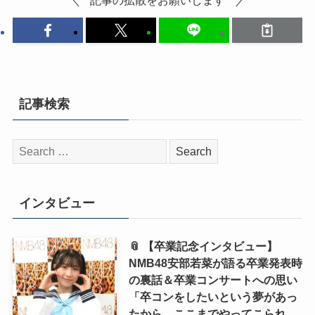
記事検索
検
索:
インタビュー
📎 【卒業記念インタビュー】
NMB48安部若菜が語る卒業発表時
の裏話＆卒業コンサートへの思い
「卒コンをしたいという夢があっ
たから、ここまでやってこられ