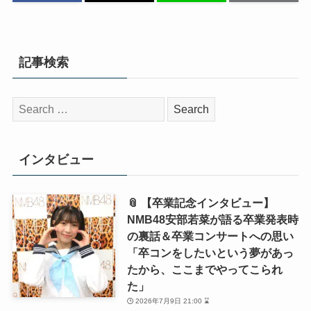
記事検索
検
索:
インタビュー
📎 【卒業記念インタビュー】
NMB48安部若菜が語る卒業発表時
の裏話＆卒業コンサートへの思い
「卒コンをしたいという夢があっ
たから、ここまでやってこられ
た」
2026年7月9日 21:00 ⌛