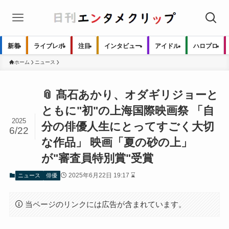
新着
ライブレポ
注目
インタビュー
アイドル
ハロプロ
ホーム
ニュース
📎 髙石あかり、オダギリジョーと
ともに"初"の上海国際映画祭 「自
2025
分の俳優人生にとってすごく大切
6/22
な作品」 映画「夏の砂の上」
が"審査員特別賞"受賞
2025年6月22日 19:17 ⌛
ニュース
俳優
当ページのリンクには広告が含まれています。