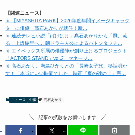
【関連ニュース】
📎 【MIYASHITA PARK】2026年度年間イメージキャラク
ターに俳優・髙石あかりが就任！新…
📎 連続テレビ小説「ばけばけ」髙石あかりから「風、薫
る」上坂樹里へ… 朝ドラ主人公によるバトンタッチ…
📎 エイベックス所属の俳優陣が創り上げるプロジェクト
「ACTORS STAND」vol.2、マネージ…
📎 髙石あかり、満島ひかりとの「長崎女子旅」秘話明か
す！「本当にいい時間でした」映画『夏の砂の上』完…
ニュース
俳優
髙石あかり
記事の拡散をお願いします