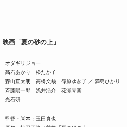
映画「夏の砂の上」
オダギリジョー
髙石あかり 松たか子
森山直太朗 高橋文哉 篠原ゆき子 ／ 満島ひかり
斉藤陽一郎 浅井浩介 花瀬琴音
光石研
監督・脚本：玉田真也