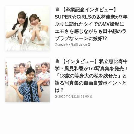
📎 【卒業記念インタビュー】
SUPER☆GiRLSの坂林佳奈が7年
ぶりに訪れたタイでのMV撮影に
エモさを感じながらも田中想のラ
ブラブなシーンに嫉妬!?
2026年7月3日 21:00 ⌛
📎 【インタビュー】私立恵比寿中
学・風見和香が1st写真集を発売！
「18歳の等身大の私を残せた」と
語る写真集の自画自賛ポイントと
は？
2026年6月21日 21:00 ⌛