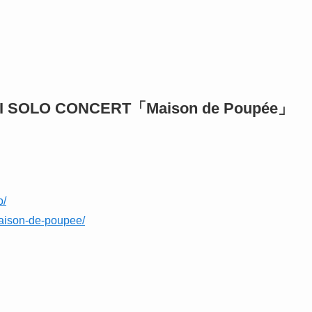
AI SOLO CONCERT「Maison de Poupée」
o/
maison-de-poupee/