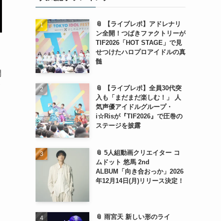
📎 【ライブレポ】アドレナリ
ン全開！つばきファクトリーが
TIF2026「HOT STAGE」で見
せつけたハロプロアイドルの真
髄
開
📎 【ライブレポ】全員30代突
入も「まだまだ楽しむ！」 人
気声優アイドルグループ・
i☆Risが『TIF2026』で圧巻の
ステージを披露
ィ
📎 5人組動画クリエイター コ
ムドット 悠馬 2nd
ALBUM「向き合おっか」2026
年12月14日(月)リリース決定！
📎 雨宮天 新しい形のライ