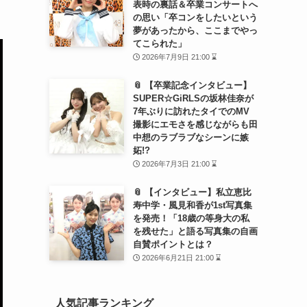
表時の裏話＆卒業コンサートへ
の思い「卒コンをしたいという
夢があったから、ここまでやっ
てこられた」
2026年7月9日 21:00 ⌛
📎 【卒業記念インタビュー】
SUPER☆GiRLSの坂林佳奈が
7年ぶりに訪れたタイでのMV
撮影にエモさを感じながらも田
中想のラブラブなシーンに嫉
妬!?
2026年7月3日 21:00 ⌛
📎 【インタビュー】私立恵比
寿中学・風見和香が1st写真集
を発売！「18歳の等身大の私
を残せた」と語る写真集の自画
自賛ポイントとは？
2026年6月21日 21:00 ⌛
人気記事ランキング