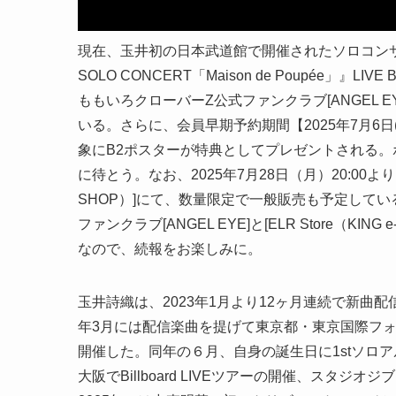
現在、玉井初の日本武道館で開催されたソロコンサートの模様
SOLO CONCERT「Maison de Poupée」』LIVE
ももいろクローバーZ公式ファンクラブ[ANGEL E
いる。さらに、会員早期予約期間【2025年7月6日
象にB2ポスターが特典としてプレゼントされる
に待とう。なお、2025年7月28日（月）20:00より
SHOP）]にて、数量限定で一般販売も予定してい
ファンクラブ[ANGEL EYE]と[ELR Store（
なので、続報をお楽しみに。
玉井詩織は、2023年1月より12ヶ月連続で新曲配信リリー
年3月には配信楽曲を提げて東京都・東京国際フォ
開催した。同年の６月、自身の誕生日に1stソロア
大阪でBillboard LIVEツアーの開催、スタ