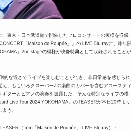
6日に、東京・日本武道館で開催したソロコンサートの模様を収録
O CONCERT「Maison de Poupée」』の LIVE Blu-rayに、昨年
24 YOKOHAMA』2nd stageの模様が映像特典として収録されることが
ができない圧倒的な近さでライブを楽しむことができ、非日常感を感じられ
従え、ももいろクローバーZの楽曲のカバーを含むアコーステ
クギターとピアノの演奏を披露した。そんな特別なライブの模
Live Tour 2024 YOKOHAMA』のTEASERが本日20時より
しよう。
A TEASER（from「Maison de Poupée」 LIVE Blu-ray）：