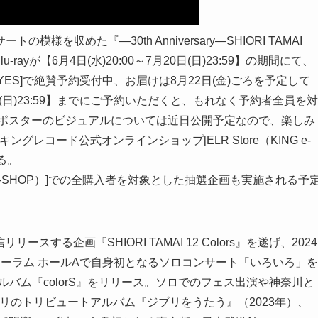
を収めた『―30th Anniversary―SHIORI TAMAI
 Blu-rayが【6月4日(水)20:00～7月20日(日)23:59】の期間にて、
YES]で絶賛予約受付中、お届けは8月22日(金)ごろを予定して
(日)23:59】までにご予約いただくと、もれなく予約者全員を対
。ポスターのビジュアルについては近日公開予定なので、楽しみ
キングレコード公式オンラインショップ[ELR Store（KING e-
る。
KING e-SHOP）]での全購入者を対象とした抽選企画も実施される予
スする企画『SHIORI TAMAI 12 Colors』を遂げ、2024
ーラム ホールAで自身初となるソロコンサート「いろいろ」を
ルバム『colorS』をリリース。ソロでのフェス出演や神奈川と
ジオジブリのトリビュートアルバム『ジブリをうたう』（2023年）、