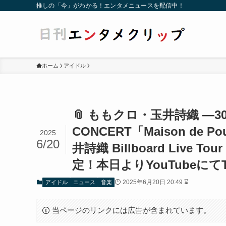
推しの「今」がわかる！エンタメニュースを配信中！
ホーム
アイドル
📎 ももクロ・玉井詩織 ―30th 
CONCERT「Maison de 
2025
6/20
井詩織 Billboard Live T
定！本日よりYouTubeにて
2025年6月20日 20:49 ⌛
アイドル
ニュース
音楽
当ページのリンクには広告が含まれています。