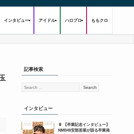
インタビュー
アイドル
ハロプロ
ももクロ
記事検索
『玉
検
索:
インタビュー
📎 【卒業記念インタビュー】
NMB48安部若菜が語る卒業発