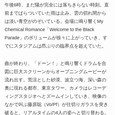
午後6時、まだ陽が完全には落ちきらない時刻。直
前までぱらついていた雨は止み、雲の切れ間から
は淡い青空がのぞいている。会場に鳴り響くMy
Chemical Romance「Welcome to the Black
Parade」のボリュームが徐々に上がっていき、す
でにスタジアムは昂ぶりの臨界点を超えていた。
曲が終わり、「ドーン！」と鳴り響くドラムを合
図に巨大スクリーンからオープニングムービーが
流れ出す。荒涼とした砂漠、波立つ海、深い森の
奥に現れる都市、東京タワー。カメラはレコーデ
ィングスタジオへとズームインしていき、映像の
なかで叫ぶ藤原聡（Vo/Pf）が仕切りガラスを突き
破ると、リアルタイムの4人の姿へと切り替わる。