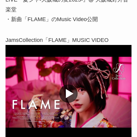
楽堂
・新曲「FLAME」のMusic Video公開
JamsCollection「FLAME」MUSIC VIDEO