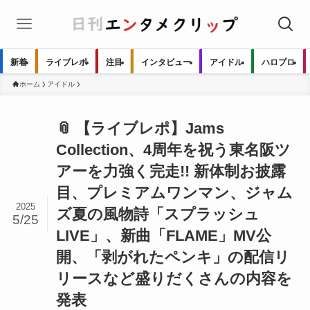
新着
ライブレポ
注目
インタビュー
アイドル
ハロプロ
ホーム
アイドル
📎 【ライブレポ】Jams
Collection、4周年を祝う東名阪ツ
アーを力強く完走!! 新体制お披露
目、プレミアムワンマン、ジャム
2025
ズ夏の風物詩「スプラッシュ
5/25
LIVE」、新曲「FLAME」MV公
開、「剥がれたペンキ」の配信リ
リースなど盛りだくさんの内容を
発表