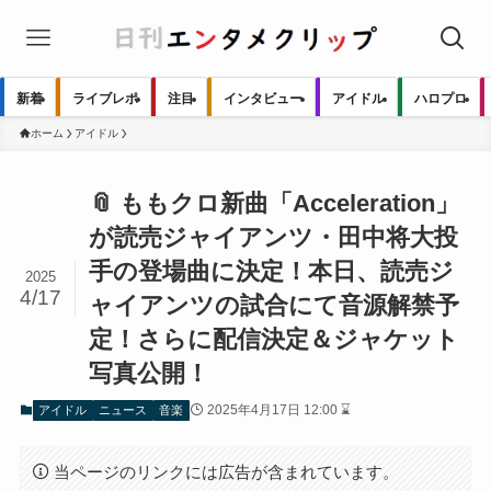
新着
ライブレポ
注目
インタビュー
アイドル
ハロプロ
ホーム
アイドル
📎 ももクロ新曲「Acceleration」
が読売ジャイアンツ・田中将大投
手の登場曲に決定！本日、読売ジ
2025
4/17
ャイアンツの試合にて音源解禁予
定！さらに配信決定＆ジャケット
写真公開！
2025年4月17日 12:00 ⌛
アイドル
ニュース
音楽
当ページのリンクには広告が含まれています。