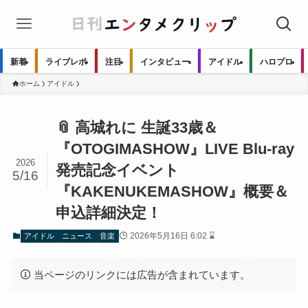
新着
ライブレポ
注目
インタビュー
アイドル
ハロプロ
ホーム
アイドル
📎 高城れに 生誕33歳＆
『OTOGIMASHOW』LIVE Blu-ray
2026
発売記念イベント
5/16
『KAKENUKEMASHOW』概要＆
申込詳細決定！
2026年5月16日 6:02 ⌛
アイドル
ニュース
音楽
当ページのリンクには広告が含まれています。