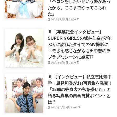
「卒コンをしたいという夢があっ
たから、ここまでやってこられ
た」
2026年7月9日 21:00 ⌛
📎 【卒業記念インタビュー】
SUPER☆GiRLSの坂林佳奈が7年
ぶりに訪れたタイでのMV撮影に
エモさを感じながらも田中想のラ
ブラブなシーンに嫉妬!?
2026年7月3日 21:00 ⌛
📎 【インタビュー】私立恵比寿中
学・風見和香が1st写真集を発売！
「18歳の等身大の私を残せた」と
語る写真集の自画自賛ポイントと
は？
2026年6月21日 21:00 ⌛