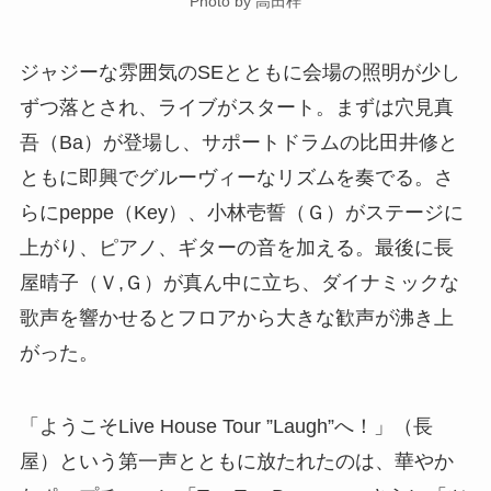
Photo by 高田梓
ジャジーな雰囲気のSEとともに会場の照明が少し
ずつ落とされ、ライブがスタート。まずは穴見真
吾（Ba）が登場し、サポートドラムの比田井修と
ともに即興でグルーヴィーなリズムを奏でる。さ
らにpeppe（Key）、小林壱誓（Ｇ）がステージに
上がり、ピアノ、ギターの音を加える。最後に長
屋晴子（Ｖ,Ｇ）が真ん中に立ち、ダイナミックな
歌声を響かせるとフロアから大きな歓声が沸き上
がった。
「ようこそLive House Tour ”Laugh”へ！」（長
屋）という第一声とともに放たれたのは、華やか