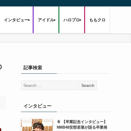
インタビュー
アイドル
ハロプロ
ももクロ
の
記事検索
検
索:
インタビュー
📎 【卒業記念インタビュー】
NMB48安部若菜が語る卒業発