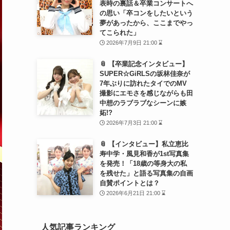
表時の裏話＆卒業コンサートへ
の思い「卒コンをしたいという
夢があったから、ここまでやっ
てこられた」
2026年7月9日 21:00 ⌛
📎 【卒業記念インタビュー】
SUPER☆GiRLSの坂林佳奈が
7年ぶりに訪れたタイでのMV
撮影にエモさを感じながらも田
中想のラブラブなシーンに嫉
妬!?
2026年7月3日 21:00 ⌛
📎 【インタビュー】私立恵比
寿中学・風見和香が1st写真集
を発売！「18歳の等身大の私
を残せた」と語る写真集の自画
自賛ポイントとは？
2026年6月21日 21:00 ⌛
人気記事ランキング