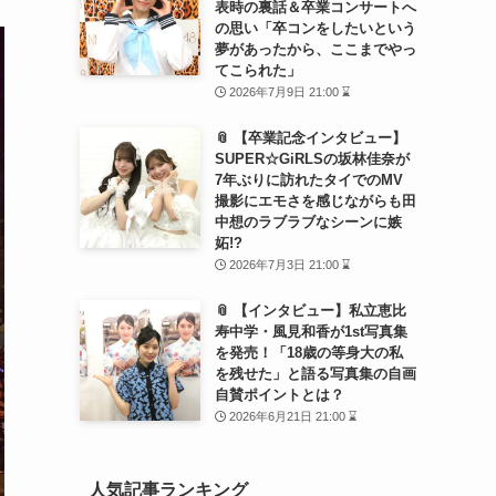
表時の裏話＆卒業コンサートへ
の思い「卒コンをしたいという
夢があったから、ここまでやっ
てこられた」
2026年7月9日 21:00 ⌛
📎 【卒業記念インタビュー】
SUPER☆GiRLSの坂林佳奈が
7年ぶりに訪れたタイでのMV
撮影にエモさを感じながらも田
中想のラブラブなシーンに嫉
妬!?
2026年7月3日 21:00 ⌛
📎 【インタビュー】私立恵比
寿中学・風見和香が1st写真集
を発売！「18歳の等身大の私
を残せた」と語る写真集の自画
自賛ポイントとは？
2026年6月21日 21:00 ⌛
人気記事ランキング