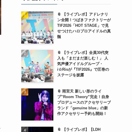
📎 【ライブレポ】アドレナリ
ン全開！つばきファクトリーが
TIF2026「HOT STAGE」で見
せつけたハロプロアイドルの真
髄
📎 【ライブレポ】全員30代突
入も「まだまだ楽しむ！」 人
気声優アイドルグループ・
i☆Risが『TIF2026』で圧巻の
ステージを披露
メ
📎 雨宮天 新しい形のライ
ブ”Room Theory”完走！自身
プロデュースのアクセサリーブ
、
ランド「genuine blue」の新
作アクセサリー予約も開始！
千
📎 【ライブレポ】【LDH