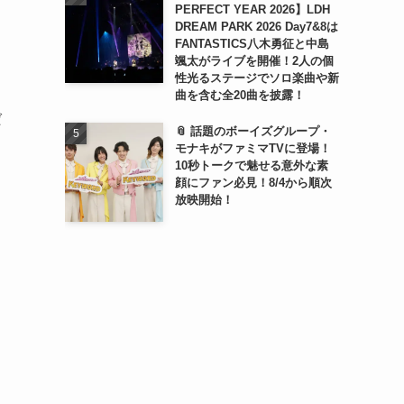
PERFECT YEAR 2026】LDH
DREAM PARK 2026 Day7&8は
FANTASTICS八木勇征と中島
颯太がライブを開催！2人の個
性光るステージでソロ楽曲や新
曲を含む全20曲を披露！
ば
📎 話題のボーイズグループ・
モナキがファミマTVに登場！
10秒トークで魅せる意外な素
顔にファン必見！8/4から順次
放映開始！