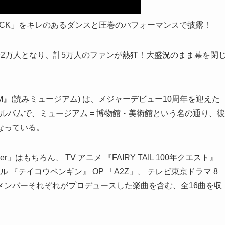
 BACK」をキレのあるダンスと圧巻のパフォーマンスで披露！
2万人となり、計5万人のファンが熱狂！大盛況のまま幕を閉
Si-aM』(読みミュージアム) は、メジャーデビュー10周年を迎えた
ルアルバムで、ミュージアム = 博物館・美術館という名の通り、彼
なっている。
はもちろん、 TV アニメ 『FAIRY TAIL 100年クエスト』
ンネル 『テイコウペンギン』 OP 「A2Z」、 テレビ東京ドラマ 8
メンバーそれぞれがプロデュースした楽曲を含む、全16曲を収