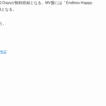
sが観戦収録となる。MV盤には「Endless Happy-
収録となる。
う。
_PKG