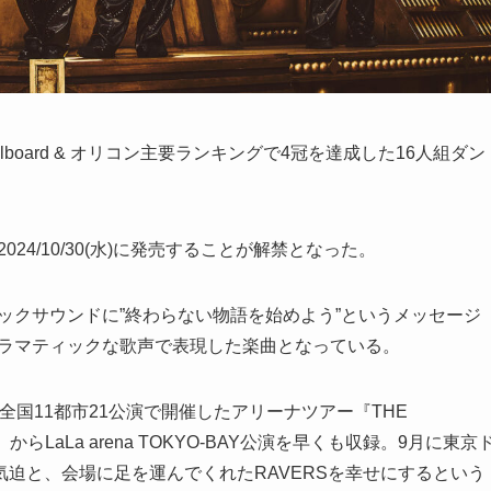
で、Billboard & オリコン主要ランキングで4冠を達成した16人組ダン
』を2024/10/30(水)に発売することが解禁となった。
ワフルなロックサウンドに”終わらない物語を始めよう”というメッセージ
でドラマティックな歌声で表現した楽曲となっている。
から全国11都市21公演で開催したアリーナツアー『THE
 RX-16』からLaLa arena TOKYO-BAY公演を早くも収録。9月に東京
迫と、会場に足を運んでくれたRAVERSを幸せにするという