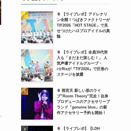
📎 【ライブレポ】アドレナリ
ン全開！つばきファクトリーが
TIF2026「HOT STAGE」で見
せつけたハロプロアイドルの真
髄
📎 【ライブレポ】全員30代突
入も「まだまだ楽しむ！」 人
気声優アイドルグループ・
i☆Risが『TIF2026』で圧巻の
ステージを披露
📎 雨宮天 新しい形のライ
ブ”Room Theory”完走！自身
プロデュースのアクセサリーブ
ランド「genuine blue」の新
作アクセサリー予約も開始！
ド
📎 【ライブレポ】【LDH