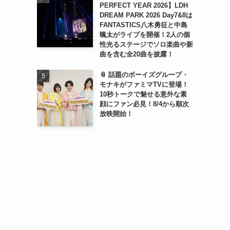
PERFECT YEAR 2026】LDH
DREAM PARK 2026 Day7&8は
FANTASTICS八木勇征と中島
颯太がライブを開催！2人の個
性光るステージでソロ楽曲や新
曲を含む全20曲を披露！
📎 話題のボーイズグループ・
モナキがファミマTVに登場！
10秒トークで魅せる意外な素
顔にファン必見！8/4から順次
放映開始！