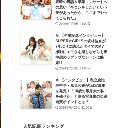
表時の裏話＆卒業コンサートへ
の思い「卒コンをしたいという
夢があったから、ここまでやっ
てこられた」
2026年7月9日 21:00 ⌛
📎 【卒業記念インタビュー】
SUPER☆GiRLSの坂林佳奈が
7年ぶりに訪れたタイでのMV
撮影にエモさを感じながらも田
中想のラブラブなシーンに嫉
妬!?
2026年7月3日 21:00 ⌛
📎 【インタビュー】私立恵比
寿中学・風見和香が1st写真集
を発売！「18歳の等身大の私
を残せた」と語る写真集の自画
自賛ポイントとは？
2026年6月21日 21:00 ⌛
人気記事ランキング